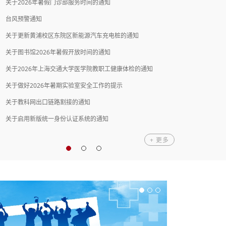
关于2026年暑假门诊部服务时间的通知
2026年度上海市级继续医学教育项目医学专业课程思政教...
主题：21创新论坛： Ferroptosis as a...
15
时间：2026-4-15（周三）上午9:30-10:30
台风预警通知
2026年上海交通大学AI+脑机接口微专业招生简章
4
地点：浦东校区（半夏路1号）东3楼101报告厅
关于更新黄浦校区东院区新能源汽车充电桩的通知
2026年AHA国际标准化心脏安全急救授证课程培训班（第五...
主题：21创新论坛： Systemic Iron In...
15
关于图书馆2026年暑假开放时间的通知
2026年度上海市级继续医学教育推广项目——青少年健康...
时间：2026-4-15（周三）上午10:30-11:30
关于2026年上海交通大学医学院教职工健康体检的通知
2026年度上海市级继续医学教育推广项目——社区常见心...
4
地点：浦东校区（半夏路1号）东3楼101报告厅
关于做好2026年暑期实验室安全工作的提示
2026年医疗护理员职业能力提升培训班招生简章
主题：21创新论坛：防御系统—细菌耐...
10
关于教科网出口链路割接的通知
人工智能赋能医学教育高质量发展培训班举办
时间：2026-4-10（周五）下午14:00-15:00
4
地点：黄浦校区（西院）5号楼1103多功能厅
关于启用新版统一身份认证系统的通知
表达性艺术疗法高阶课程培训班（第七期）招生简章
+ 更多