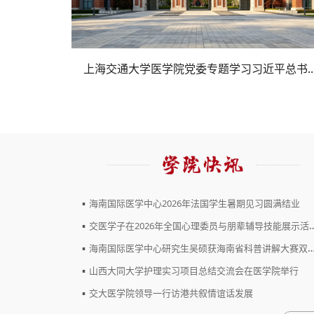
党委...
习教...
匠”称号
上海交通大学医学院党委专题学习习近平总书..
医学院党委常委会传达学习习近平总书记在加..
医学院陆绍永获评“申教名匠”培育对象
▪
海南国际医学中心2026年法国学生暑期见习圆满结业
▪
交医学子在2026年全国心理委员与朋辈辅导技能展示活动中...
▪
海南国际医学中心研究生吴硕获海南省科普讲解大赛双料奖项
▪
山西大同大学护理实习项目总结交流会在医学院举行
▪
交大医学院领导一行访港共叙情谊话发展