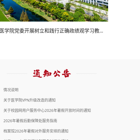
市委第三巡视组巡视上海交通大学医学院党委...
医学院党委开展树立和践行正确政绩观学习教...
11位交医人荣获2026“上海医务工匠”称号
上海交通
医学院党
医学
情况说明
2026年云南省西双版纳州医务人员能力提升培训班顺利举...
主题：21创新论坛：GABAA受体精神药理...
22
时间：2026-5-22（周五）上午11:15-12:15
关于医学院VPN升级改造的通知
2026年云南省德宏州卫生管理人员职业能力提升培训班顺...
5
地点：浦东校区（半夏路1号）科研楼D306报告厅
关于校园网用户服务中心2026年暑假开放时间的通知
2026 “The Lab”医学探索高中生夏令营圆满结营
主题：21创新论坛：基于中药的离子通...
13
2026年暑假后勤保障处服务指南
表达性艺术疗法高阶培训班（第六期）顺利举办
时间：2026-5-13（周三）上午10:00-11:00
5
地点：浦东校区（半夏路1号）科研楼D306报告厅
档案馆2026年暑假对外服务安排的通知
上海交通大学医学院2026年科技成果转化专题培训班举行