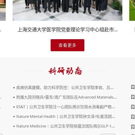
.
.
上海交通大学医学院党委理论学习中心组赴市...
习近平总书记重要回信引发交大医学院师生医...
医学院领导带队走访慰问暑期坚守岗位教职工
查看更多
▪
疾病仿真建模，助力科学防控：公共卫生学院李岩、吕奕鹏...
▪
附属九院刘晓兵/雷东/周广东团队在Advanced Materials发...
▪
ES&T | 公共卫生学院汪一心团队揭示饮用水消毒副产物增加...
▪
Nature Mental Health | 公共卫生学院钟文泽/杜喜浩团队...
▪
Nature Medicine｜公共卫生学院徐蕴汶团队揭示GLP-1受体...