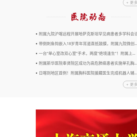
+ 更
▪
附属九院沪喀远程开展哈萨克斯坦罕见病患者多学科会
▪
带倒刺鱼钩嵌入18岁青年耳道直抵鼓膜，附属九院微创内镜...
▪
一台“单心室改双心室”手术，两度“绝境逢生”！附属上...
▪
附属新华医院奉贤院区成功为高危肺癌患者实施单孔胸腔镜...
▪
日喀则地区首例！附属胸科医院援藏医生完成机器人辅助胸...
+ 更