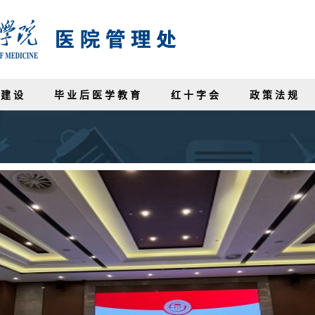
 建 设
毕 业 后 医 学 教 育
红 十 字 会
政 策 法 规