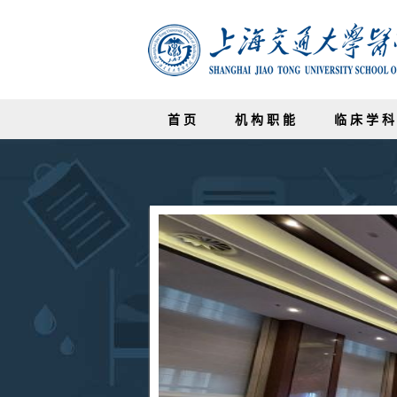
首 页
机 构 职 能
临 床 学 科