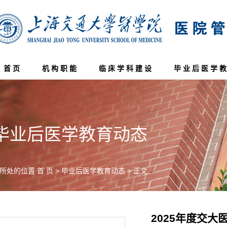
首 页
机 构 职 能
临 床 学 科 建 设
毕 业 后 医 学 教
毕业后医学教育动态
所处的位置
首 页
>
毕业后医学教育动态
> 正文
2025年度交