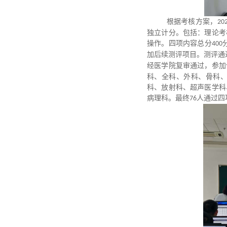
根据考核方案，
20
独立计分。包括：理论考
操作。四项内容总分
400
加后续测评项目。测评通
经医学院复审通过，参加
科、全科、外科、骨科
地址：上海市重庆南路227号
科、放射科、超声医学科
病理科。最终
人通过四
76
话：021-63841485
opyright © 2017上海交通大学医学院医院管理处