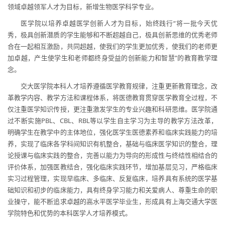
领域卓越领军人才为目标，新增生物医学科学专业。
医学院以培养卓越医学创新人才为目标，始终践行“将一批今天优
秀，极具创新潜质的学生能够和不断超越自己，极具创新思维的优秀老师
合在一起相互激励，共同超越，使我们的学生更加优秀，使我们的老师更
加卓越，产生使学生和老师都终身受益的创新能力和智慧”的教育教学理
念。
交大医学院本科人才培养遵循医学教育规律，注重更新教育理念，改
革教学内容、教学方法和课程体系，将医德教育贯穿医学教育全过程，不
仅注重医学知识传授，更注重激发学生的专业兴趣和科研思维。医学院通
过不断实施PBL、CBL、RBL等以学生自主学习为主导的教学方法改革，
明确学生在教学中的主体地位，强化医学生医德素养和临床实践能力的培
养，实现了临床各学科间知识有机整合，基础与临床医学知识的整合，理
论授课与临床实践的整合，完善以能力为导向的形成性与终结性相结合的
评价体系，加强医教结合，强化临床实践环节，增加基层见习，严格临床
实习过程管理，实现早临床、多临床、反复临床，培养具有系统的医学基
础知识和初步的临床能力，具有终身学习能力和关爱病人、尊重生命的职
业操守，能不断追求卓越的高水平医学毕业生，形成具有上海交通大学医
学院特色和优势的本科医学人才培养模式。