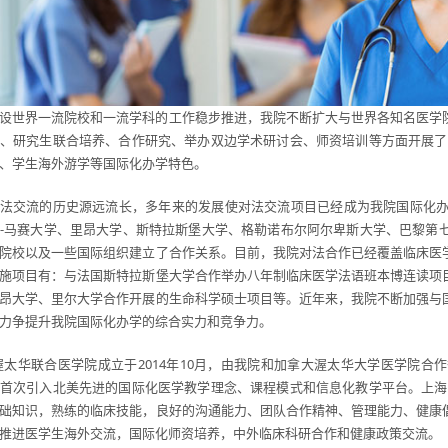
设世界一流院校和一流学科的工作稳步推进，我院不断扩大与世界各知名医学
、研究生联合培养、合作研究、举办双边学术研讨会、师资培训等方面开展了
、学生海外游学等国际化办学特色。
法交流的历史源远流长，多年来的发展使对法交流项目已经成为我院国际化办
-马赛大学、里昂大学、斯特拉斯堡大学、格勒诺布尔阿尔卑斯大学、巴黎第
院校以及一些国际组织建立了合作关系。目前，我院对法合作已经覆盖临床医
施项目有：与法国斯特拉斯堡大学合作举办八年制临床医学法语班本博连读项
昂大学、里尔大学合作开展的生命科学硕士项目等。近年来，我院不断加强与
力争提升我院国际化办学的综合实力和竞争力。
渥太华联合医学院成立于2014年10月，由我院和加拿大渥太华大学医学院
首次引入北美先进的国际化医学教学理念、课程模式和信息化教学平台。上海
础知识，熟练的临床技能，良好的沟通能力、团队合作精神、管理能力、健康
推进医学生海外交流，国际化师资培养，中外临床科研合作和健康政策交流。