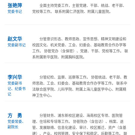
张艳萍
全面主持党委工作，主管党建、干部、统战、老干部、
党委书记
党校等工作。 联系附属仁济医院、附属儿童医院。
赵文华
分管意识形态、教师思政、宣传思想、精神文明建设和
党委副书记
校园文化、机关党委、工会、妇委会、基础教育合作办学等
工作。 协管党办（含保密）、党建、干部、党校等工作。 联
系附属新华医院、附属胸科医院。
李兴华
分管纪检、监察、巡察等工作。 协管统战、老干部、教
党委副书
师思政、工会、妇委会、基础教育合作办学等工作。 联系中
记、纪委书
法联合医学院、儿科学院、附属上海儿童医学中心、附属精
记
神卫生中心。
方 勇
分管财务、浦东新校区建设、海南校区专项、医院管
党委常委、
理、住培和专培等工作。 协管院办（含信访）、档案、退
副院长
管、发展联络、信息化建设、审计、校区搬迁、资产（含基
建）、产业、校园管理、安全保卫和稳定、后勤等工作。 联