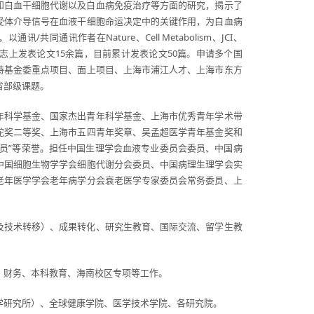
和白血干细胞代谢以及白血病免疫治疗等方面的研究，揭示了
受体介导信号在血液干细胞命运决定中的关键作用，为白血病
共同通讯作者在Nature、Cell Metabolism、JCI、
ia等著名杂志上发表论文15余篇，目前累计发表论文50篇。申请多个国
持基金委重点项目、面上项目、上海市浦江人才、上海市东方
省部级课题。
年科学基金、国家杰出青年科学基金、上海市优秀青年学术带
蛇奖二等奖、上海市五四青年奖章、吴孟超医学青年基金奖和
党员”等荣誉。担任中国生理学会血液专业委员会委员、中国病
中国细胞生物学学会细胞代谢分会委员、中国病理生理学会实
老年医学学会老年病学分会衰老医学专家委员会常务委员、上
及技术转移）、成果转化、研究生教育、国际交流、留学生教
、财务、本科教育、海南校区专项等工作。
学研究所）、全球健康学院、医学技术学院、各研究院。