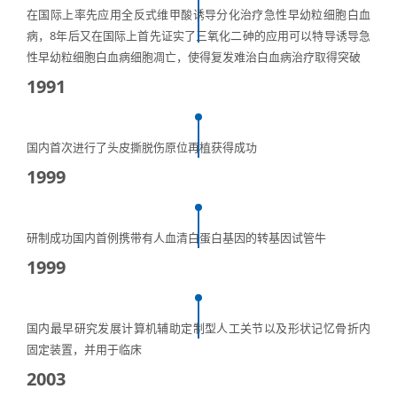
在国际上率先应用全反式维甲酸诱导分化治疗急性早幼粒细胞白血
病，8年后又在国际上首先证实了三氧化二砷的应用可以特导诱导急
性早幼粒细胞白血病细胞凋亡，使得复发难治白血病治疗取得突破
1991
国内首次进行了头皮撕脱伤原位再植获得成功
1999
研制成功国内首例携带有人血清白蛋白基因的转基因试管牛
1999
国内最早研究发展计算机辅助定制型人工关节以及形状记忆骨折内
固定装置，并用于临床
2003