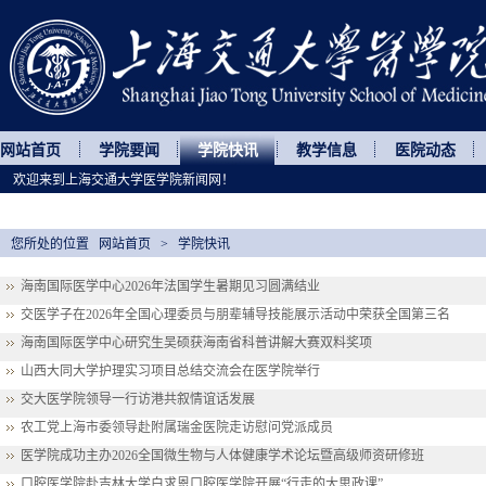
网站首页
学院要闻
学院快讯
教学信息
医院动态
欢迎来到上海交通大学医学院新闻网！
您所处的位置
网站首页
>
学院快讯
海南国际医学中心2026年法国学生暑期见习圆满结业
交医学子在2026年全国心理委员与朋辈辅导技能展示活动中荣获全国第三名
海南国际医学中心研究生吴硕获海南省科普讲解大赛双料奖项
山西大同大学护理实习项目总结交流会在医学院举行
交大医学院领导一行访港共叙情谊话发展
农工党上海市委领导赴附属瑞金医院走访慰问党派成员
医学院成功主办2026全国微生物与人体健康学术论坛暨高级师资研修班
口腔医学院赴吉林大学白求恩口腔医学院开展“行走的大思政课”