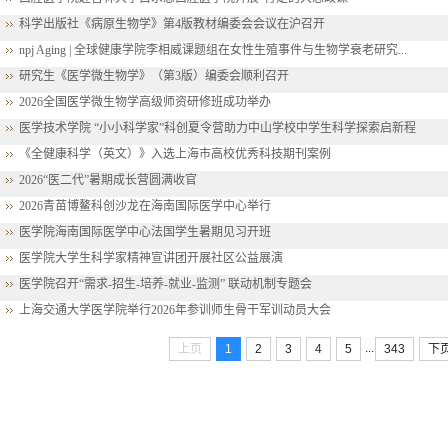
科学出版社《病原生物学》第4版教材编委会会议在沪召开
npj Aging | 全球健康学院李相威课题组在女性生殖事件与生物学衰老研究...
研究生《医学微生物学》（第3版）编委会顺利召开
2026全国医学微生物学高级师资研修班成功举办
医学技术学院 “小小科学家”科创夏令营助力中山学校中学生科学探索启新程
《全健康科学（英文）》入选上海市高校优秀科技期刊案例
2026“医二代”暑期成长营圆满收官
2026青苗博鳌科创沙龙在海南国际医学中心举行
医学院海南国际医学中心法国学生暑期见习开班
医学院大学生科学家精神宣讲团开展社区公益展演
医学院召开“需求-招生-培养-就业-监测” 联动机制专题会
上海交通大学医学院举行2026年参训师生骨干军训动员大会
...
上页
1
2
3
4
5
343
下