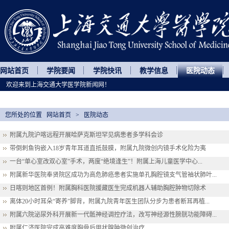
网站首页
学院要闻
学院快讯
教学信息
医院动态
欢迎来到上海交通大学医学院新闻网！
您所处的位置
网站首页
>
医院动态
附属九院沪喀远程开展哈萨克斯坦罕见病患者多学科会诊
带倒刺鱼钩嵌入18岁青年耳道直抵鼓膜，附属九院微创内镜手术化险为夷
一台“单心室改双心室”手术，两度“绝境逢生”！附属上海儿童医学中心...
附属新华医院奉贤院区成功为高危肺癌患者实施单孔胸腔镜支气管袖状肺叶...
日喀则地区首例！附属胸科医院援藏医生完成机器人辅助胸腔肿物切除术
离体20小时耳朵“寄养”脚背，附属九院青年医生团队分步为患者断耳再植...
附属六院泌尿外科开展新一代骶神经调控疗法，改写神经源性膀胱功能障碍...
附属仁济医院完成高难度胸骨后甲状腺肿微创治疗