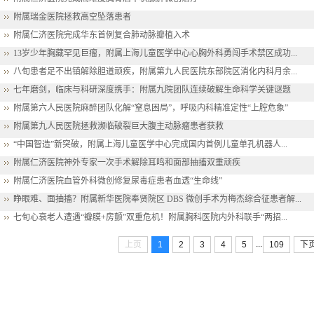
附属瑞金医院拯救高空坠落患者
附属仁济医院完成华东首例复合肺动脉瓣植入术
13岁少年胸藏罕见巨瘤，附属上海儿童医学中心心胸外科勇闯手术禁区成功...
八旬患者足不出镇解除胆道顽疾，附属第九人民医院东部院区消化内科月余...
七年磨剑，临床与科研深度携手：附属九院团队连续破解生命科学关键谜题
附属第六人民医院麻醉团队化解“窒息困局”，呼吸内科精准定性“上腔危象”
附属第九人民医院拯救濒临破裂巨大腹主动脉瘤患者获救
“中国智造”新突破，附属上海儿童医学中心完成国内首例儿童单孔机器人...
附属仁济医院神外专家一次手术解除耳鸣和面部抽搐双重顽疾
附属仁济医院血管外科微创修复尿毒症患者血透“生命线”
睁眼难、面抽搐？附属新华医院奉贤院区 DBS 微创手术为梅杰综合征患者解...
七旬心衰老人遭遇“瓣膜+房颤”双重危机！附属胸科医院内外科联手“两招...
...
上页
1
2
3
4
5
109
下