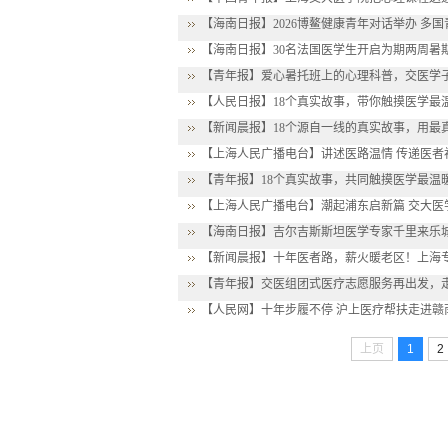
【海南日报】2026博鳌健康青年对话举办 多
【海南日报】30名法国医学生开启为期两周暑期
【青年报】爱心暑托班上的心理科普，交医学
【人民日报】18个真实故事，带你触摸医学最
【新闻晨报】18个源自一线的真实故事，用最真诚
【上海人民广播电台】讲述医路温情 传递医者初
【青年报】18个真实故事，共同触摸医学最温
【上海人民广播电台】潮起浦东启新篇 交大医
【海南日报】吉尔吉斯斯坦医学专家千里来乐城
【新闻晨报】十年医者路，薪火暖老区！上海专
【青年报】交医组团式医疗志愿服务再出发，
【人民网】十年步履不停 沪上医疗帮扶走进赣
上页
1
2