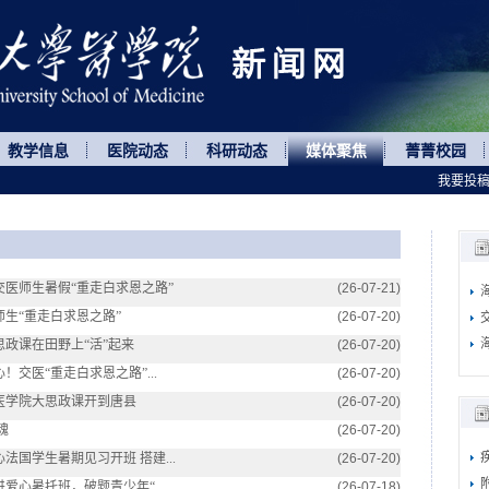
教学信息
医院动态
科研动态
媒体聚焦
菁菁校园
我要投
医师生暑假“重走白求恩之路”
(26-07-21)
生“重走白求恩之路”
(26-07-20)
政课在田野上“活”起来
(26-07-20)
交医“重走白求恩之路”...
(26-07-20)
医学院大思政课开到唐县
(26-07-20)
魂
(26-07-20)
国学生暑期见习开班 搭建...
(26-07-20)
心暑托班，破题青少年“...
(26-07-18)