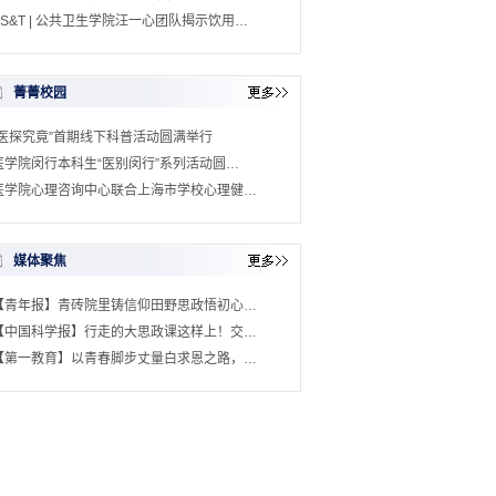
ES&T | 公共卫生学院汪一心团队揭示饮用…
菁菁校园
“医探究竟”首期线下科普活动圆满举行
医学院闵行本科生“医别闵行”系列活动圆…
医学院心理咨询中心联合上海市学校心理健…
媒体聚焦
【青年报】青砖院里铸信仰田野思政悟初心…
【中国科学报】行走的大思政课这样上！交…
【第一教育】以青春脚步丈量白求恩之路，…