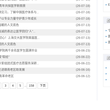
国青年共探医学新图景
(26-07-18)
见习，了解中国医疗体系与...
(26-07-18)
子以专业力量守护青少年成长
(26-07-18)
温暖的人文底色
(26-07-13)
的表达让医学回归“人”...
(26-07-13)
心！上海交大医学院首届医...
(26-07-13)
暖的人文底色
(26-07-13)
学院两千余名医学生圆满毕业
(26-06-23)
“取经”
(26-06-22)
家组团式医疗志愿服务深耕...
(26-06-22)
走进赣南老区助发展
(26-06-16)
南革命老区
(26-06-12)
...
3
4
5
158
下页