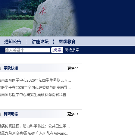
通知公告
讲座论坛
继续教育
稿
高级搜索
学院快讯
海南国际医学中心2026年法国学生暑期见习…
交医学子在2026年全国心理委员与朋辈辅导…
海南国际医学中心研究生吴硕获海南省科普…
科研动态
疾病仿真建模，助力科学防控：公共卫生学…
附属九院刘晓兵/雷东/周广东团队在Advanc…