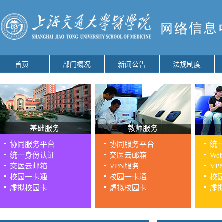
首页
部门概况
新闻公告
法规制度
基础服务
教师服务
协同服务平台
协同服务平台
统
统一身份认证
交医云邮箱
We
交医云邮箱
VPN服务
VP
校园一卡通
校园一卡通
校
虚拟校园卡
虚拟校园卡
虚