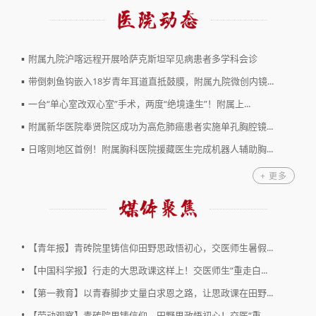
▪
附属九院沪喀远程开展哈萨克斯坦罕见病患者多学科会诊
▪
带倒刺鱼钩嵌入18岁青年耳道直抵鼓膜，附属九院微创内镜...
▪
一台“单心室改双心室”手术，两度“绝境逢生”！附属上...
▪
附属新华医院奉贤院区成功为高危肺癌患者实施单孔胸腔镜...
▪
日喀则地区首例！附属胸科医院援藏医生完成机器人辅助胸...
+ 更多
•
【青年报】青砖院里铸信仰田野思政悟初心，交医师生暑假...
•
【中国科学报】行走的大思政课这样上！交医师生“重走白...
•
【第一教育】以青春脚步丈量白求恩之路，让思政课在田野...
•
【劳动观察】青砖院里铸信仰，田野思政悟初心！交医“重...