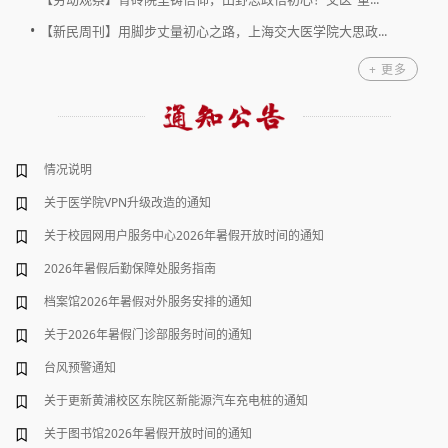
•
【新民周刊】用脚步丈量初心之路，上海交大医学院大思政...
+ 更多
情况说明
2026年云南省西双版纳州医务人员能力提升培训班顺利举...
主题：21创新论坛：GABAA受体精神药理...
22
时间：2026-5-22（周五）上午11:15-12:15
关于医学院VPN升级改造的通知
2026年云南省德宏州卫生管理人员职业能力提升培训班顺...
5
地点：浦东校区（半夏路1号）科研楼D306报告厅
关于校园网用户服务中心2026年暑假开放时间的通知
2026 “The Lab”医学探索高中生夏令营圆满结营
主题：21创新论坛：基于中药的离子通...
13
2026年暑假后勤保障处服务指南
表达性艺术疗法高阶培训班（第六期）顺利举办
时间：2026-5-13（周三）上午10:00-11:00
5
地点：浦东校区（半夏路1号）科研楼D306报告厅
档案馆2026年暑假对外服务安排的通知
上海交通大学医学院2026年科技成果转化专题培训班举行
关于2026年暑假门诊部服务时间的通知
2026年度上海市级继续医学教育项目医学专业课程思政教...
主题：21创新论坛： Ferroptosis as a...
15
时间：2026-4-15（周三）上午9:30-10:30
台风预警通知
2026年上海交通大学AI+脑机接口微专业招生简章
4
地点：浦东校区（半夏路1号）东3楼101报告厅
关于更新黄浦校区东院区新能源汽车充电桩的通知
2026年AHA国际标准化心脏安全急救授证课程培训班（第五...
主题：21创新论坛： Systemic Iron In...
15
关于图书馆2026年暑假开放时间的通知
2026年度上海市级继续医学教育推广项目——青少年健康...