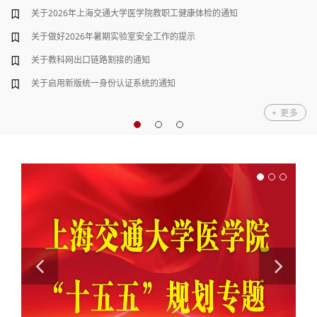
时间：2026-4-15（周三）上午10:30-11:30
关于2026年上海交通大学医学院教职工健康体检的通知
2026年度上海市级继续医学教育推广项目——社区常见心...
4
地点：浦东校区（半夏路1号）东3楼101报告厅
关于做好2026年暑期实验室安全工作的提示
2026年医疗护理员职业能力提升培训班招生简章
主题：21创新论坛：防御系统—细菌耐...
10
关于教科网出口链路割接的通知
人工智能赋能医学教育高质量发展培训班举办
时间：2026-4-10（周五）下午14:00-15:00
4
地点：黄浦校区（西院）5号楼1103多功能厅
关于启用新版统一身份认证系统的通知
表达性艺术疗法高阶课程培训班（第七期）招生简章
+ 更多