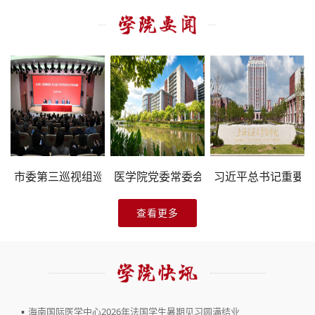
书...
委理论学习中心组赴市...
访慰问暑期坚守岗位教职工
医学院党委开展树立和践行正确政绩观学习教...
11位交医人荣获2026“上海医务工匠”称号
市委第三巡视组巡视上海交通大学医学院党委...
医学院陆绍永获评“申教名匠”培育对象
医学院党委常委会传达学习习近平总书记在
上海交通大学医学院党委专题学习习近平
习近平总书记重要回
上海交通大学医学院
医学院领导带队
查看更多
▪
海南国际医学中心2026年法国学生暑期见习圆满结业