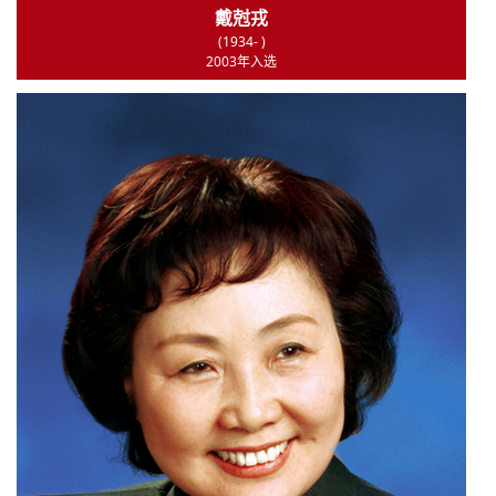
戴尅戎
(1934- )
2003年入选