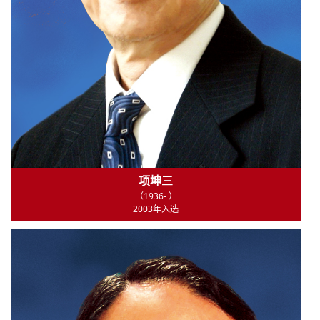
项坤三
（1936- ）
2003年入选