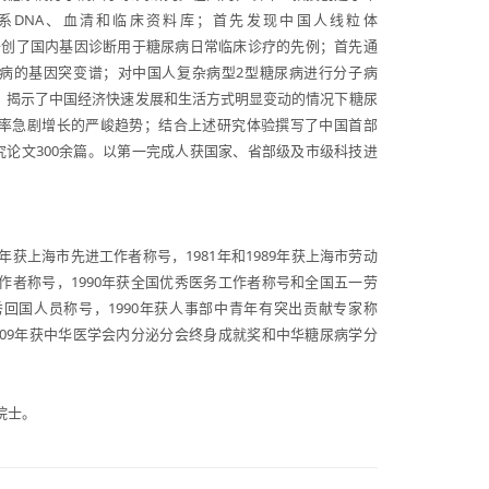
系DNA、血清和临床资料库；首先发现中国人线粒体
患者，开创了国内基因诊断用于糖尿病日常临床诊疗的先例；首先通
尿病的基因突变谱；对中国人复杂病型2型糖尿病进行分子病
，揭示了中国经济快速发展和生活方式明显变动的情况下糖尿
率急剧增长的严峻趋势；结合上述研究体验撰写了中国首部
究论文300余篇。以第一完成人获国家、省部级及市级科技进
2年获上海市先进工作者称号，1981年和1989年获上海市劳动
工作者称号，1990年获全国优秀医务工作者称号和全国五一劳
秀回国人员称号，1990年获人事部中青年有突出贡献专家称
2009年获中华医学会内分泌分会终身成就奖和中华糖尿病学分
院士。