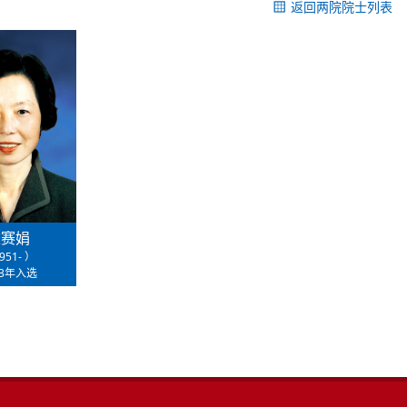
返回两院院士列表
陈赛娟
951- ）
03年入选