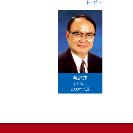
下一位
戴尅戎
(1934- )
2003年入选