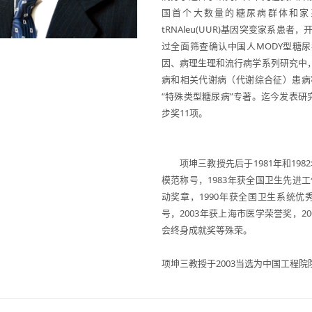
国首个大数量的糖尿病群体和家
tRNAleu(UUR)基因突变家系
过全面筛查确认中国人MODY型糖
因、病理生理和流行病学系列研究中
病和相关代谢病（代谢综合征）患病
“特殊类型糖尿病”专著。迄今发表研
步奖11项。
项坤三教授先后于1981年和198
模范称号，1983年获全国卫生先进
动奖章，1990年获全国卫生系统优
号，2003年获上海市医学荣誉奖，
会终身成就奖等殊荣。
项坤三教授于2003当选为中国工程院