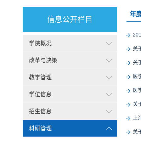
年
信息公开栏目
2
学院概况
关
改革与决策
关
医
教学管理
医
学位信息
关
招生信息
上
科研管理
关