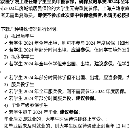
建议医学院上述在籍学生全员申报参保，确保及时享受
2024
年全
海市
2024
年度城镇居民保险的大学生无需重复参保。上海户籍家庭
功者无需重复缴费。
即使不参加此次集中参保缴费者
,
也请务必按
以下就几种特殊情况进行说明：
1)
拟出境学生
✔
若学生
2024
年全年出境，则可不参与
2024
年度居保（如因
✔
若学生
2024
年部分时间出境，
应当参保
，但同学在境外发
2)
拟休学学生
✔
若学生
2024
年全年休学但未出国、出境，
建议参保
，但学
。
✔
若学生
2024
年部分时间休学但不出国、出境，
应当参保
。
3)
服兵役学生
✔
若学生
2024
年全年服兵役，则不需要参与
2024
年度居保。
✔
若学生
2024
年部分时间服兵役，
建议参保
。
4)
毕业年级参保学生
✔
若学生拟于
2024
年毕业
,
建议参保
：
毕业后立即就业的，大学生医保待遇即终止享受。
;
如毕业后未及时就业的，则大学生医保待遇截止到当年
12
月