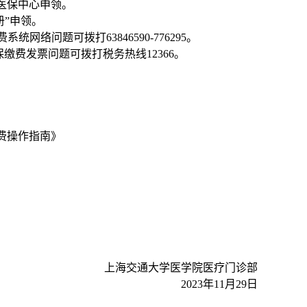
医保中心申领。
册”申领。
费系统网络问题可拨打
63846590-776295
。
保缴费发票问题可拨打税务热线
12366
。
费操作指南》
上海交通大学医学院医疗门诊部
2023
年
11
月
29
日