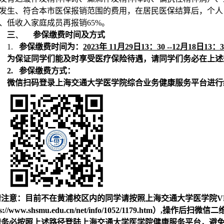
发生、符合本市医保报销范围的费用，在居民医保结算后，个人
、低收入家庭成员再报销
65%
。
三、
参保缴费时间及方式
1.
参保缴费时间为：
2023
年
11
月
29
日
13
：
30 --12
月
18
日
13
：
3
为保证同学们能及时享受医疗保险待遇，请同学们务必在上述
2.
参保缴费方式：
微信扫码登录上海交通大学医学院综合业务健康服务平台进行
请注意：目前不在黄浦校区内的同学请按照上海交通大学医学院
V
s://www.shsmu.edu.cn/net/info/1052/1179.htm
）
,
操作后扫微信二
请务必按照上述路径登陆上海交通大学医学院健康服务平台，避