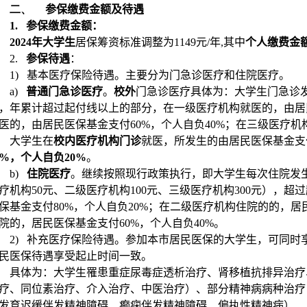
二、
参保缴费金额及待遇
1.
参保缴费金额：
2024
年大学生
居保筹资标准调整为
1149
元
/
年
,
其中
个人缴费金
2.
参保待遇
：
1)
基本医疗保险待遇。主要分为门急诊医疗和住院医疗。
a)
普通门急诊医疗
。
校外
门急诊医疗具体为：大学生门急诊
，年累计超过起付线以上的部分，在一级医疗机构就医的，由居
医的，由居民医保基金支付
60%
，个人自负
40%
；在三级医疗机
大学生在
校内医疗机构门诊
就医，所发生的由居民医保基金支
0%
，个人自负
20%
。
b)
住院医疗
。继续按照现行政策执行，即大学生每次住院发
疗机构
50
元、二级医疗机构
100
元、三级医疗机构
300
元），超过
保基金支付
80%
，个人自负
20%
；在二级医疗机构住院的的，居
院的，居民医保基金支付
60%
，个人自负
40%
。
2)
补充医疗保险待遇。参加本市居民医保的大学生，可同时
民医保待遇享受起止时间一致。
具体为：大学生罹患重症尿毒症透析治疗、肾移植抗排异治疗
疗、同位素治疗、介入治疗、中医治疗）、部分精神病病种治疗
发育迟缓伴发精神障碍、癫痫伴发精神障碍、偏执性精神病）、