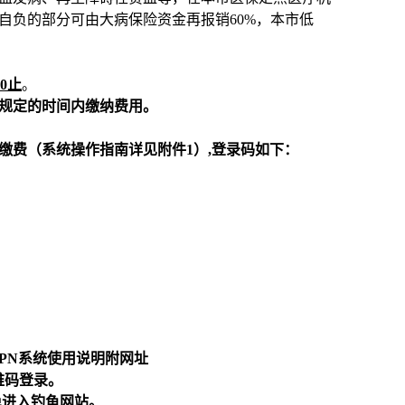
自负的部分可由大病保险资金再报销
60%
，本市低
0
止
。
规定的时间内缴纳费用。
缴费（系统操作指南详见附件
1
）
,
登录码如下：
PN
系统使用说明附网址
维码登录。
免进入钓鱼网站。