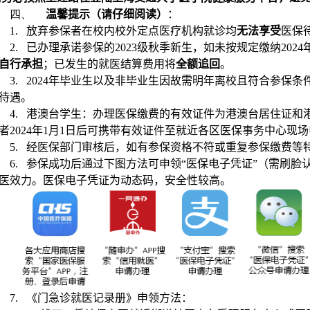
四、
温馨提示（请仔细阅读）
：
1.
放弃参保者在校内校外定点医疗机构就诊均
无法享受
医保
2.
已办理承诺参保的
2023
级秋季新生，如未按规定缴纳
2024
自行承担
；已发生的就医结算费用将
全额追回
。
3.
2024
年毕业生以及非毕业生因故需明年离校且符合参保条
待遇。
4.
港澳台学生：办理医保缴费的有效证件为港澳台居住证和
者
2024
年
1
月
1
日后可携带有效证件至就近各区医保事务中心现场
5.
经医保部门审核后，如有参保资格不符或重复参保缴费等
6.
参保成功后通过下图方法可申领“医保电子凭证”（需刷脸
医效力。医保电子凭证为动态码，安全性较高。
7.
《门急诊就医记录册》申领方法：