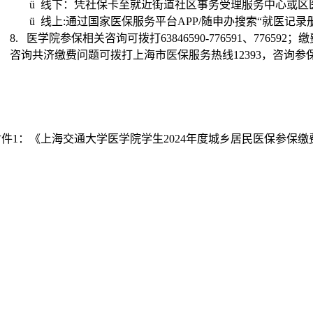
ü
线下：凭社保卡至就近街道社区事务受理服务中心或区
ü
线上
:
通过国家医保服务平台
APP/
随申办搜索“就医记录
8.
医学院参保相关咨询可拨打
63846590-776591
、
776592
；缴
咨询共济缴费问题可拨打上海市医保服务热线
12393
，咨询参
附件
1
：《上海交通大学医学院学生
2024
年度城乡居民医保参保缴