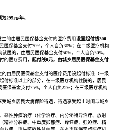
额为
295
元
/
年
。
发生的由居民医保基金支付的医疗费用
设置起付线
300
民医保基金支付
70%
，个人自负
30%
；在二级医疗机构
构就医的，由居民医保基金支付
50%
，个人自负
50%
。
付的医疗费用，
起付线
0
元，由城乡居民医保基金支付
生的由居民医保基金支付的医疗费用设起付标准（一级
起付标准以上的部分，在一级医疗机构住院的，居民
民医保基金支付
75%
，个人自负
25%
；在三级医疗机构
享受城乡居民大病保险待遇，待遇享受起止时间与城乡
、恶性肿瘤治疗（化学治疗、内分泌特异治疗、放射
（精神分裂症、中重度抑郁症、躁狂症、强迫症、精
血友病、再生障碍性贫血等，在本市医保定点医疗机