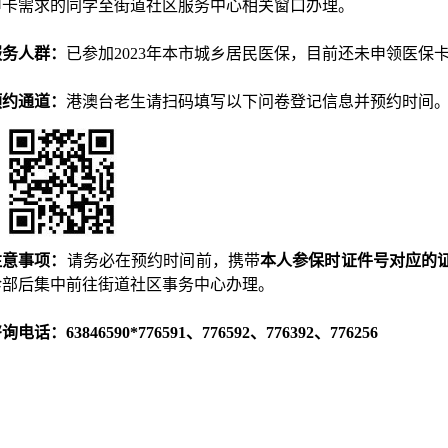
申卡需求的同学至街道社区服务中心相关窗口办理。
服务人群：
已参加
2023
年本市城乡居民医保，目前还未申领医保
预约通道：
港澳台老生请扫码填写以下问卷登记信息并预约时间
注意事项：
请务必在预约时间前，携带
本人参保时证件号对应的
诊部后集中前往街道社区事务中心办理。
咨询电话：
63846590*776591
、
776592
、
776392
、
776256