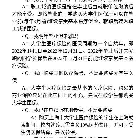
A
：职工城镇医保是指在毕业后由就职单位缴纳后
才能享受。即将毕业的同学购买大学生医保后可以在毕
业前
(
每年
9
月前
)
继续享受基本医疗保险，就职后转为职
工城镇医保。
•
Q
：
我明年毕业但未就职
A
：大学生医疗保险的医保周期为一个自然年，即
2022
年
1
月
1
日至
2022
年
12
月
31
日。
2022
年毕业后并未就
职的同学参保后在
2022
年
12
月
31
日前能继续享受基本医
疗保险。
•
Q
：我已购买其他医疗保险，不需要购买大学生医
保
A
：大学生医疗保险是最基本的医疗保险，购买的
商业保险只是在此基础上的补充，建议在校学生都购买
大学生医保。
•
Q
：我已在户籍所在地参保，不需要购买
A
：购买上海市大学生医疗保险的学生在上海就
读期间，校内就诊只需自负
10%
医药费用，并可享受
住院医保结算，建议参保。