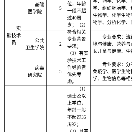
学、药学、化学、
位，年龄
基础
5
学、组织胚胎学、
一般不超
医学院
生物学、化学生物
过
40
周
物学、分析化学、
岁；（
2
）
实
符合相关
验技术
专业要求：流
专业背景
公共
员
2
境与健康、营养与
要求；
卫生学院
女儿童与健康、生
（
3
）有实
验技术工
专业要求：分
作经验者
病毒
5
免疫学、医学生物
优先考
研究院
学、生物信息等相
虑。
（
1
）
硕士及以
上学位，
年龄一般
不超过
35
周岁；
（
2
）具有