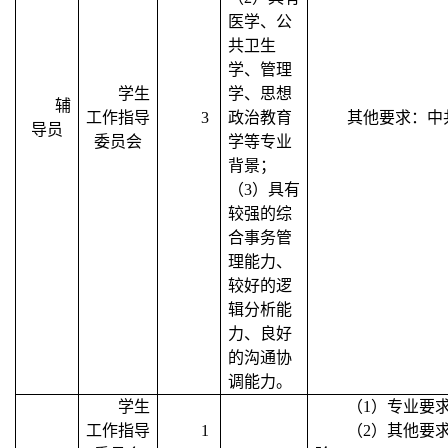
医学、公
共卫生
学、管理
学生
学、思想
辅
工作指导
3
政治教育
其他要求：中
导员
委员会
学等专业
背景；
（
3
）具有
较强的综
合事务管
理能力、
较好的逻
辑分析能
力、良好
的沟通协
调能力。
学生
（
1
）专业要
工作指导
1
（
2
）其他要