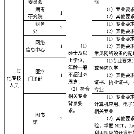
委员会
验
病毒
（
1
）专业要
1
研究院
（
2
）其他要
财务
（
1
）专业要
2
处
（
2
）其他要
（
1
）专业要
网络
（
1
）
1
（
2
）其他要
信息中心
硕士及以
常见网络设备的配
上学位，
（
1)
专业要求
年龄一般
或预防医学
其
医疗
不超过
35
1
（
2
）其他要
他专技
门诊部
周岁；
证书、执业证书，
人员
（
2
）符合
专业
相关专业
（
1
）专业要
背景要
计算机应用、电子
求。
相关专业
图书
2
（
2
）其他要
馆
验，掌握
.NET
，
Ja
利用相应的开发框