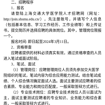
二、招聘程序
1
．报名
请登陆上海交通大学医学院人才招聘网（网址：
http://join.shsmu.edu.cn/
），先注册账号，并填写个人信息
（包括基本信息、学习工作经历、工作业绩等）和上传证
书，提交简历并选择应聘的具体岗位。其中，管理岗位限报
一个。
报名时间
:
即日起至
2024
年
3
月
11
日。
2
．资格审查
应聘者提供的材料必须真实有效，通过资格审查的人员
进入笔试或面试阶段。
3
．笔试、面试
（
1
）管理岗位：应聘管理岗位人员须先参加交大医学
院组织的笔试，笔试内容为综合应用能力测试。结合笔试成
绩、个人综合情况确定面试人选。面试主要测试应聘者的综
合素质、专业能力和岗位匹配度，一般采取答辩方式进行。
（
2
）专业技术岗位：应聘专业技术岗位人员以面试为
主，面试主要测试应聘者的专业知识、业务能力和综合素
质，一般采取答辩方式进行。