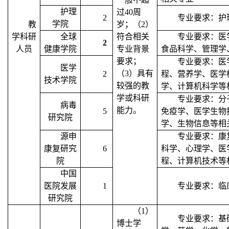
护理
过
40
周
2
专业要求：护
学院
教
岁；（
2
）
学科研
全球
符合相关
专业要求：医
2
人员
健康学院
专业背景
食品科学、管理学
要求；
专业要求：医
医学
（
3
）具有
2
程、营养学、医学
技术学院
较强的教
学、计算机科学等
学或科研
专业要求：分
病毒
能力。
5
免疫学、医学生物
研究院
学、生物信息等相
源申
专业要求：康
康复研究
6
科学、心理学、医
院
程、计算机技术等
中国
医院发展
1
专业要求：临
研究院
（
1
）
专业要求：基
博士学