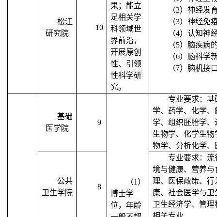
果；能立
（
2
）神经发
足相关学
松江
（
3
）神经免
10
科领域世
研究院
（
4
）认知神
界前沿，
（
5
）脑疾病
开展原创
（
6
）脑科学
性、引领
（
7
）脑机接
性科学研
究。
专业要求：基
学、药学、化学、
基础
9
学、组织胚胎学、
医学院
生物学、化学生物
物学、分析化学、
专业要求：流
境与健康、营养与
公共
理、医保政策、行
（
1
）
8
卫生学院
康、社会医学与卫
博士学
卫生经济学、管理
位，年龄
相关专业
一般不超