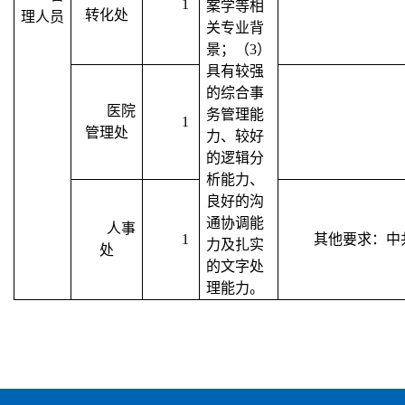
1
案学等相
转化处
理人员
关专业背
景；（
3
）
具有较强
的综合事
医院
务管理能
1
管理处
力、较好
的逻辑分
析能力、
良好的沟
通协调能
人事
1
其他要求：中
力及扎实
处
的文字处
理能力。