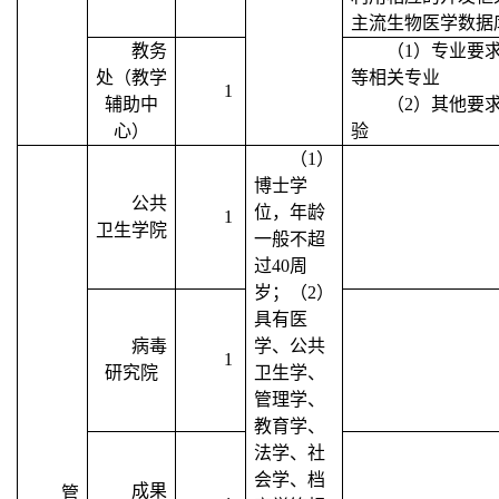
主流生物医学数据
教务
（
1
）专业要
处（教学
等相关专业
1
辅助中
（
2
）其他要
心）
验
（
1
）
博士学
公共
位，年龄
1
卫生学院
一般不超
过
40
周
岁；（
2
）
具有医
病毒
学、公共
1
研究院
卫生学、
管理学、
教育学、
法学、社
会学、档
成果
管