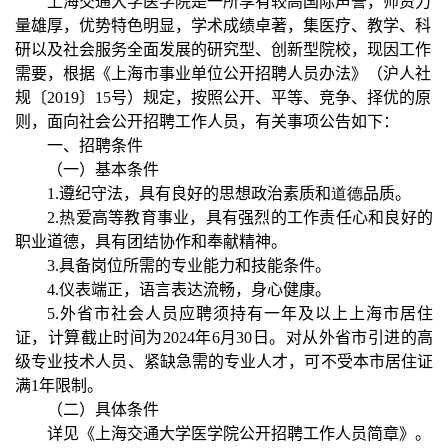
上海交通大学医学院是一所享有较高国际声誉，师资力
量雄厚，优势特色明显，学术成绩卓著，集医疗、教学、科
研以及社会服务全面发展的研究型、创新型院校，
现因工作
需要，根据《上海市事业单位公开招聘人员办法》（沪人社
规〔
2019
〕
15
号）规定，按照公开、平等、竞争、择优的原
则，面向社会公开招聘工作人员，有关事项公告如下：
一、招聘条件
（一）基本条件
1.
遵纪守法，具有良好的思想政治素质和
道德
品质。
2.
热爱高等教育事业，具有强烈的工作责任心和良好的
职业道德，具有团结协作和奉献精神。
3.
具备岗位所需的专业能力和技能条件。
4.
仪表端正，语言表达流畅，身心健康。
5.
外省市社会人员应聘须持有一年及以上上海市居住
证，计算截止时间为
2024
年
6
月
30
日。对从外省市引进的高
级专业技术人员、紧缺急需的专业人才，可不受本市居住证
满
1
年限制。
（二）具体条件
详见《上海交通大学医学院公开招聘工作人员简章》。