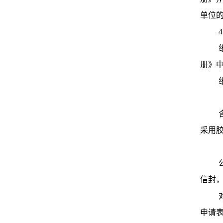
单位
册》
采用
信封，
申请表