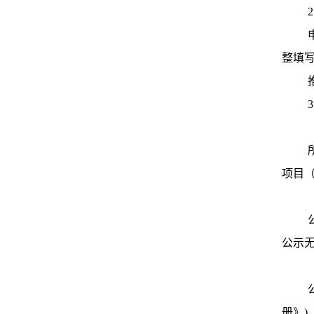
整填
项目
公示
册》