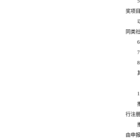
奖项
同类
行注
由申