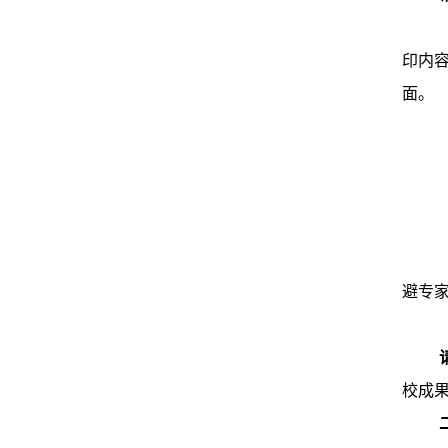
印内
面。
避专
校成