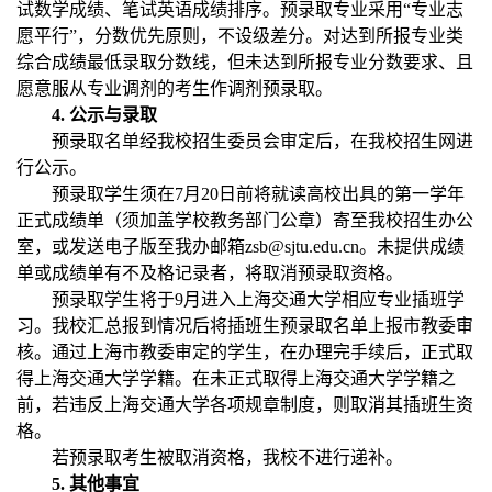
试数学成绩、笔试英语成绩排序。预录取专业采用“专业志
愿平行”，分数优先原则，不设级差分。对达到所报专业类
综合成绩最低录取分数线，但未达到所报专业分数要求、且
愿意服从专业调剂的考生作调剂预录取。
4.
公示与录取
预录取名单经我校招生委员会审定后，在我校招生网进
行公示。
预录取学生须在7月20日前将就读高校出具的第一学年
正式成绩单（须加盖学校教务部门公章）寄至我校招生办公
室，或发送电子版至我办邮箱zsb@sjtu.edu.cn。未提供成绩
单或成绩单有不及格记录者，将取消预录取资格。
预录取学生将于9月进入上海交通大学相应专业插班学
习。我校汇总报到情况后将插班生预录取名单上报市教委审
核。通过上海市教委审定的学生，在办理完手续后，正式取
得上海交通大学学籍。在未正式取得上海交通大学学籍之
前，若违反上海交通大学各项规章制度，则取消其插班生资
格。
若预录取考生被取消资格，我校不进行递补。
5.
其他事宜