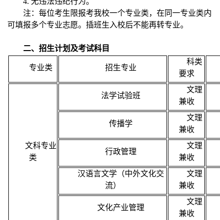
4. 无违法违纪行为。
注：每位考生限报考我校一个专业类，在同一专业类内
可填报多个专业志愿。插班生入校后不能再转专业。
二、招生计划及考试科目
科类
专业类
招生专业
要求
文理
法学试验班
兼收
文理
传播学
兼收
文科专业
文理
行政管理
类
兼收
汉语言文学（中外文化交
文理
流）
兼收
文理
文化产业管理
兼收