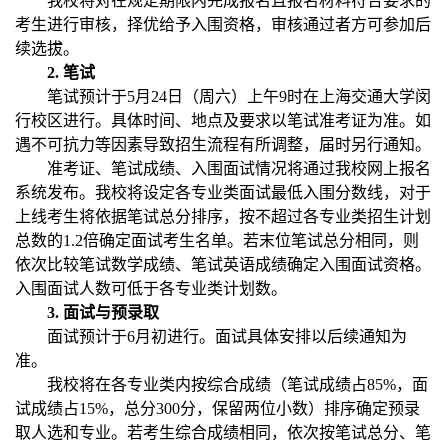
我校将对在规定期限内完成报名且报名材料符合要求的
考生进行审核，择优给予入围资格，审核通过者方可参加后
续选拔。
2.
笔试
笔试预计于5月24日（周六）上午9时在上海交通大学闵
行校区进行。具体时间、地点及要求以笔试准考证为准。如
遇不可抗力等因素导致招生流程有所调整，届时另行通知。
准考证、笔试成绩、入围面试情况将通过我校网上报名
系统发布。我校将设定各专业类面试最低入围分数线，对于
上线考生将依据笔试总分排序，按不超过各专业类招生计划
总数的1.2倍确定面试考生名单。若末位笔试总分相同，则
依次比较笔试数学成绩、笔试英语成绩确定入围面试资格。
入围面试人数可低于各专业类计划数。
3.
面试与预录取
面试预计于6月初进行。面试具体安排以后续通知为
准。
我校将在各专业类内按综合成绩（笔试成绩占85%，面
试成绩占15%，总分300分，保留两位小数）排序确定预录
取人选和专业。若考生综合成绩相同，依次按笔试总分、笔