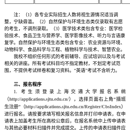
注：（1）各专业实际招生人数将视生源情况适当调
整，宁缺毋滥。（2）自然保护与环境生态类仅录取有志愿
的考生，不调剂录取。（3）医学技术类包含专业：医学检
验技术、食品卫生与营养学、医学影像技术、听力与言语康
复学。自然保护与环境生态类包含专业：农业资源与环境、
动物科学、食品科学与工程、植物科学与技术、智慧农业。
我校不组织任何形式的考前辅导、应试培训以及与考试
相关的讲座。所有考试科目均不指定教材，不划定考试范
围，不提供考试样卷和复习资料。“英语”考试不含听力。
三、报名程序
1. 考生须登录
上海交通大学报名系统
（http://applications.sjtu.edu.cn/
）
，选择页面右上角
“插班
生注册”（http://applications.sjtu.edu.cn/Register/CbsIndex
）
进行报名。请按要求填写相关报名信息并打印申请表，在申
请表上加盖考生所在高校公章后，在报名系统中上传申请表
与其他必要材料扫描件并完成提交。上传的申请表扫描件应