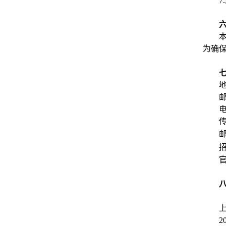
为确保
邮
电
传
2