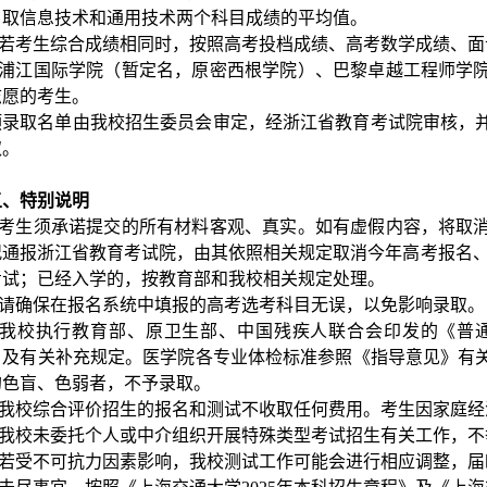
，取信息技术和通用技术两个科目成绩的平均值。
3.若考生综合成绩相同时，按照高考投档成绩、高考数学成绩、
4.浦江国际学院（暂定名，原密西根学院）、巴黎卓越工程师学
志愿的考生。
预录取名单由我校招生委员会审定，经浙江省教育考试院审核，
取。
五、特别说明
1.考生须承诺提交的所有材料客观、真实。如有虚假内容，将取
况通报浙江省教育考试院，由其依照相关规定取消今年高考报名、
考试；已经入学的，按教育部和我校相关规定处理。
2.请确保在报名系统中填报的高考选考科目无误，以免影响录取。
3.我校执行教育部、原卫生部、中国残疾人联合会印发的《普
）及有关补充规定。医学院各专业体检标准参照《指导意见》有
的色盲、色弱者，不予录取。
4.我校综合评价招生的报名和测试不收取任何费用。考生因家庭
5.我校未委托个人或中介组织开展特殊类型考试招生有关工作，
6.若受不可抗力因素影响，我校测试工作可能会进行相应调整，