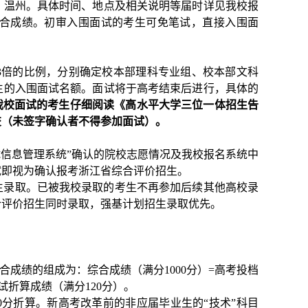
、温州。具体时间、地点及相关说明等届时详见我校报
合成绩。初审入围面试的考生可免笔试，直接入围面
3倍的比例，分别确定校本部理科专业组、校本部文科
生的入围面试名额。面试将于高考结束后进行，具体的
我校面试的考生仔细阅读《高水平大学三位一体招生告
交（未签字确认者不得参加面试）。
试信息管理系统”确认的院校志愿情况及我校报名系统中
试即视为确认报考浙江省综合评价招生。
生录取。已被我校录取的考生不再参加后续其他高校录
合评价招生同时录取，强基计划招生录取优先。
合成绩的组成为：综合成绩（满分1000分）=高考投档
试折算成绩（满分120分）。
D=60分折算。新高考改革前的非应届毕业生的“技术”科目