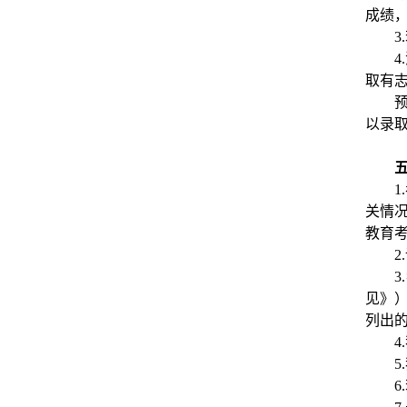
成绩
取有
以录
关情
教育
见》
列出