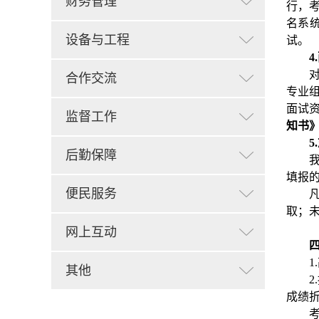
财务管理
行，
名系
设备与工程
试。
4.
合作交流
专业
面试
监督工作
知书
5.
后勤保障
填报
便民服务
取；
网上互动
其他
成绩折
考