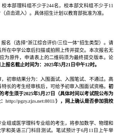
，校本部理科组不少于244名，校本部文科组不少于11
”（点击进入）
。具体招生计划以教育部批准为准。
报名（选择“浙江综合评价/三位一体”招生类型）。请
盖所在中学公章后扫描或拍照上传并提交。本次报名无
应为原件，申请表上的二维码须为最终提交版本。论
上报名截止时间为：2025年5月21日中午12时。
审，初审结果分为：入围面试、入围笔试、不通过。高
科特长的考生经审核后，可给予初审入围面试资格。
初
的考生须于2025年5月27日（具体时间以考试院公布为
址：
http://pgzy.zjzs.net:8011/
），网上确认是否参加我校
。
专业组或医学理科专业组的考生，将参加数学、物理和
学和英语三门科目测试。笔试预计于6月11日上午举