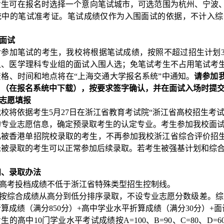
考生可在报名时选择一个意向笔试城市，可选范围为杭州、宁波
统中的笔试准考证。笔试成绩仅作为入围面试的依据，不计入综
面试
对参加笔试的考生，我校将根据笔试成绩，按照不超过招生计划
组、医学理科专业组的面试入围人选；免笔试考生不占用笔试考
资格、时间和地点将在“上海交通大学报名系统”中通知。
请参加
》（在报名系统中下载），按要求签字确认，并在面试入场时提
志愿填报
我校将依据考生5月27日在浙江省教育考试院“浙江省高校招生考
的专业志愿信息，确定预录取考生的认定专业。考生参加我校面
凡被香港单招院校录取的考生，不再参加我校浙江省综合评价招
未被录取的考生可以正常参加后续录取。若考生被强基计划和综
四、录取办法
1.高考投档成绩不低于浙江省特殊类型招生控制线。
2.按综合成绩从高分到低分排序录取，不设专业志愿分数级差。综
算成绩（满分850分）+高中学业水平折算成绩（满分30分）+面
生的高中10门学业水平考试成绩按A=100、B=90、C=80、