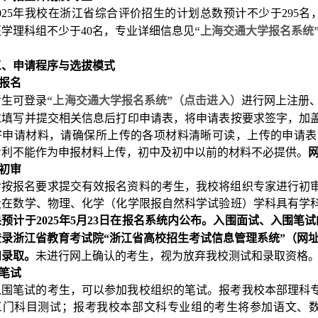
2025年我校在浙江省综合评价招生的计划总数预计不少于295名
学理科组不少于40名，专业详细信息见
“上海交通大学报名系统
三、申请程序与选拔模式
报名
考生可登录
“上海交通大学报名系统”（点击进入）
进行网上注册、
求填写并提交相关信息后打印申请表，将申请表按要求签字，加
寄申请材料，请确保所上传的各项材料清晰可读，上传的申请表
专利不能作为申报材料上传，初中及初中以前的材料不必提供。
网
初审
对按报名要求提交有效报名资料的考生，我校将组织专家进行初
段在数学、物理、化学（化学限报自然科学试验班）学科具有学
预计于2025年5月23日在报名系统内公布。入围面试、入围笔试
登录浙江省教育考试院“浙江省高校招生考试信息管理系统”（网
和录取。
未进行网上确认的考生，视为放弃我校测试和录取资格
笔试
入围笔试的考生，可以参加我校组织的笔试。报考我校本部理科
三门科目测试；报考我校本部文科专业组的考生将参加语文、数