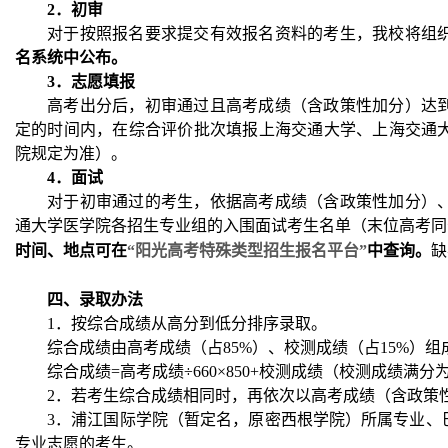
2
．初审
对于按照报名要求提交有效报名资料的考生，我校将组
名系统中公布。
3
．志愿填报
高考出分后，初审通过且高考成绩（含政策性加分）达到
定的时间内，在综合评价批次填报上海交通大学、上海交通
院规定为准）。
4
．面试
对于初审通过的考生，依据高考成绩（含政策性加分）、
通大学医学院各招生专业组的入围面试考生名单（末位高考同
时间、地点可在
“阳光高考特殊类型招生报名平台”
中查询。
缺
四、录取办法
1．按综合成绩从高分到低分排序录取。
综合成绩由高考成绩（占85%）、校测成绩（占15%）组
综合成绩=高考成绩÷660×850+校测成绩（校测成绩满分为
2．若考生综合成绩相同时，再依次以高考成绩（含政策
3．浦江国际学院（暂定名，原密西根学院）所属专业、
专业志愿的考生。