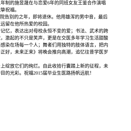
八年制的施昱晟在与恋爱6年的同班女友王鉴合作演唱
诚挚祝福。
医学院告别的之年，即将退休。他用雄浑的男中音，最后
永远留在他所热爱的校园。
昔记忆，表达出对母校永恒不变的爱；书法、武术的跨
袱，激起的不只是笑声，更是在交医多年学习生活甜酸
绪感染在场每一个人；舞者们用独特的肢体语言，把内
春正好，未来正来》将晚会推向高潮，
追忆往昔学医岁
台上绽放它们的绚烂。自此收拾行囊踏上新的征程，未
的光彩。祝福2015届毕业生医路扬帆远航！