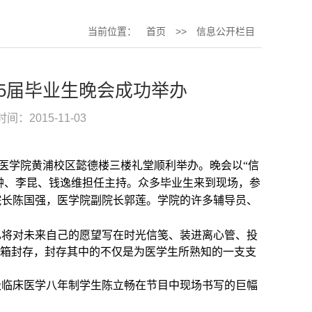
当前位置：
首页
>>
信息公开栏目
15届毕业生晚会成功举办
时间：2015-11-03
医学院黄浦校区懿德楼三楼礼堂
顺
利
举办
。晚会以“信
陈翀、李昆、钱逸维担任主持。众多毕业生来到现场，参
院长陈国强，医学院副院长郭莲。学院的许多辅导员、
已将对未来自己的愿望写在时光信笺、装进离心管、投
信箱封存，封存其中的不仅是为医学生所熟知的一支支
级临床医学八年制学生陈立畅在节目中现场书写的巨幅