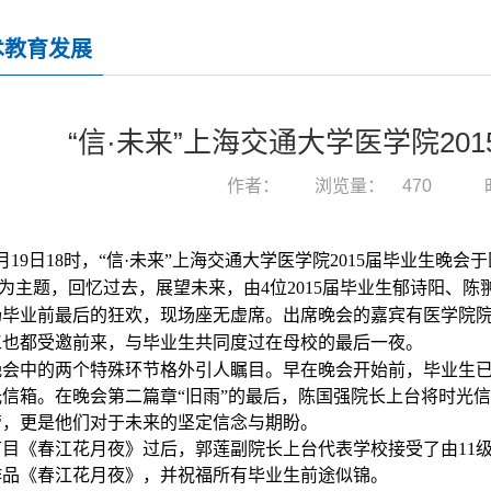
术教育发展
“信·未来”上海交通大学医学院20
作者：
浏览量：
470
月19日18
时
，“信·未来”上海交通大学医学院2015届
毕业
生晚会于
为
主
题
，
回忆过去，展望未来，由4位2015届毕业生郁诗阳、
场毕业前最后的狂欢，现场座无虚席。出席晚会的嘉宾有医学院
工也都受邀前来，与毕业生共同度过在母校的最后一夜。
晚会
中的两个特殊环节格外引人瞩目。早在晚会开始前，毕业生
光信箱。在晚会第二篇章“旧雨”的最后，陈国强院长上台将时光
管，更是他们对于未来的坚定信念与期盼。
节目《春江花月夜》过后，郭莲副院长上台代表学校接受了由11
作品《春江花月夜》，并祝福所有毕业生前途似锦。