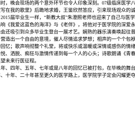
同时，晚会现场的两个意外环节也令人印象深刻。07级临床医学
被写在我的歌里》后跪地求婚，王鉴欣然答应，引来现场观众的
与2015届毕业生一样，“新教大叔”朱澄照老师也迎来了自己与
唱响《我爱这蓝色的海洋》与《老伴》，将他对于医学院的深爱
晚会还
吸引到
众多
毕业
生登台一展才
艺。娴熟的器乐演奏唤起往
台营造出一个自由的意境，催人尽情追求梦想；相声的一个个包
的回忆；歌声响彻整个礼堂，将或快乐或温暖或深情或感伤的情
愉悦、洒脱、痴狂与激情传递到每一个人的心头；诗歌朗诵《青
展望未来行医征程。
三年、四年、五年、七年或是八年的回忆已被打包，在毕晚的舞
年、十年、二十年甚至更久的医学路上，医学院学子定会闪耀更夺目