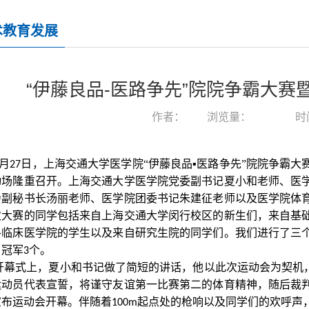
术教育发展
“伊藤良品-医路争先”院院争霸大
作者：
浏览量：
时间
月
日，上海交通大学医学院“伊藤良品▪医路争先”院院争霸
27
动场隆重召开。上海交通大学医学院党委副书记夏小和老师、医
会副秘书长汤丽老师、医学院团委书记朱建征老师以及医学院体
次大赛的同学包括来自上海交通大学闵行校区的新生们，来自基
各临床医学院的学生以及来自研究生院的同学们。我们进行了三
目冠军
个。
3
开幕式上，夏小和书记做了简短的讲话，他以此次运动会为契机，
运动员代表宣誓，将谨守友谊第一比赛第二的体育精神，随后裁
宣布运动会开幕。伴随着
起点处的枪响以及同学们的欢呼声
100m