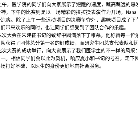
上午，医学院的同学们向大家展示了短跑的速度，跳高跳远的爆发
精神，下午的比赛则是以一场精彩的拉拉操表演作为开场，
Nana
分凉爽。除了上午一些运动项目的决赛争夺外，趣味项目成了下
学们带来欢乐的同时，也让同学们感受到了团队合作的乐趣。
本次大会在朱建征书记的致辞中圆满落下了帷幕，他称赞每一位
表队获得了团体总分第一名的好成绩，而研究生团总支代表队和
此次大赛的成功举行，向大家展示了我们医学生的不一样的风采
之一。相信同学们会以此为契机，响应夏小和书记的号召，走下
半场打好基础，以医生的身份更好地向社会服务。