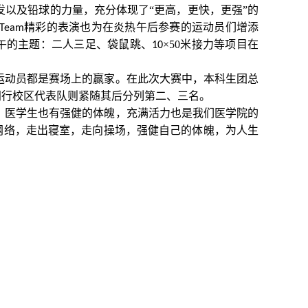
以及铅球的力量，充分体现了“更高，更快，更强”的
精彩的表演也为在炎热午后参赛的运动员们增添
 Team
午的主题：二人三足、袋鼠跳、
×
50
米接力等项目在
10
运动员都是赛场上的赢家。在此次大赛中，本科生团总
闵行校区代表队则紧随其后分列第二、三名。
：医学生也有强健的体魄，充满活力也是我们医学院的
网络，走出寝室，走向操场，强健自己的体魄，为人生