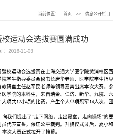
当前位置：
首页
>>
信息公开栏目
赛暨校运动会选拔赛圆满成功
：2016-11-03
大赛暨校运动会选拔赛在上海交通大学医学院黄浦校区西
学院学生指导委员会秘书长唐华老师、医学院学生指导
育教研室主任赵军民老师等领导嘉宾出席本次大赛。参
础医学院的本科生，来自瑞金、仁济、新华、九院、六
个大项共
小项的比赛，产生个人单项冠军
人次，团
17
14
向我们提出了“走下网络，走出寝室，走向操场”的要
判员代表宣誓，保证公平裁判。升旗仪式过后，夏小和
，本次大赛正式拉开了帷幕。