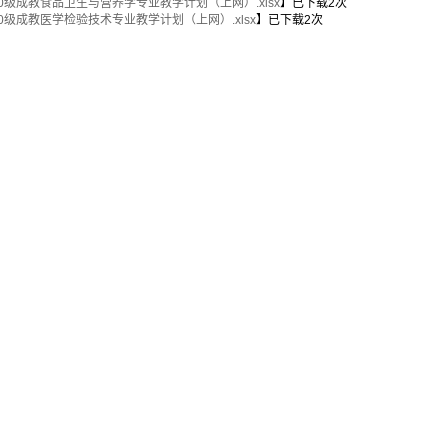
20级成教食品卫生与营养学专业教学计划（上网）.xlsx
】已下载
2
次
20级成教医学检验技术专业教学计划（上网）.xlsx
】已下载
2
次