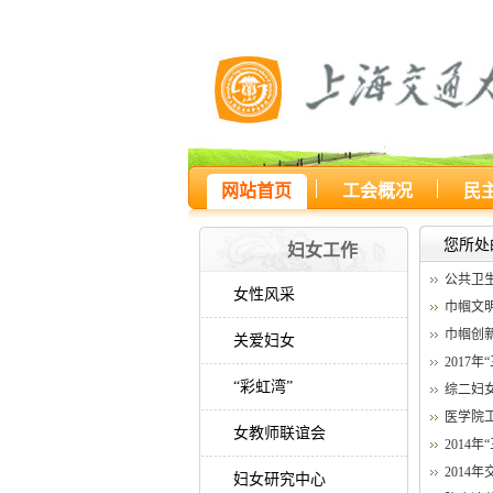
网站首页
工会概况
民
您所处
妇女工作
公共卫生
女性风采
巾帼文
巾帼创
关爱妇女
2017
“彩虹湾”
综二妇
医学院
女教师联谊会
2014
2014
妇女研究中心