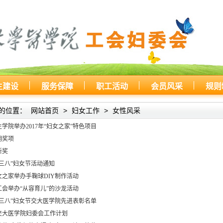
主建设
服务保障
职工活动
会员风采
规则
的位置：
网站首页
>
妇女工作
>
女性风采
学院举办2017年“妇女之家”特色项目
明奖项
新奖
年“三八”妇女节活动通知
女之家举办手鞠球DIY制作活动
工会举办“从容育儿”的沙龙活动
年“三八”妇女节交大医学院先进表彰名单
年交大医学院妇委会工作计划