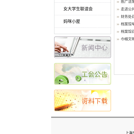
陈广洁
女大学生联谊会
走进公
财务处
妈咪小屋
档案馆
档案馆
巾帼文
上海交