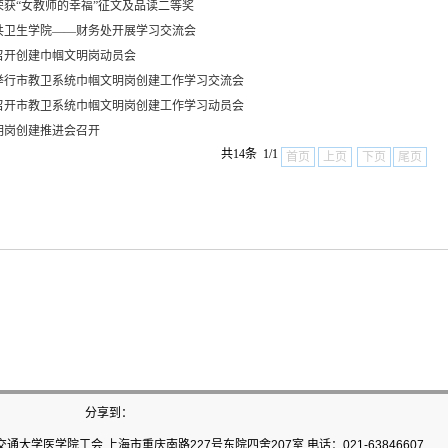
荣获“女教师的幸福”征文及品读二等奖
共卫生学院——财务处开展学习交流会
召开创建巾帼文明岗动员会
举行市教卫系统巾帼文明岗创建工作学习交流会
召开市教卫系统巾帼文明岗创建工作学习动员会
明岗创建推进会召开
共14条 1/1
首页
上页
下页
尾页
分享到：
通大学医学院工会 上海市重庆南路227号东院四舍207室 电话：021-63846607