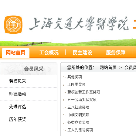
网站首页
工会概况
民主建设
服务保障
您所处的位置：
网站首页
>
会员
会员风采
其他奖项
劳模风采
工匠类奖项
劳模创新工作室奖项
师德活动
五一劳动奖状奖项
先进评选
三八红旗奖项
巾帼文明奖项
历年获奖
各类竞赛奖项
工人先锋号奖项