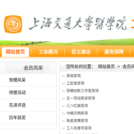
网站首页
工会概况
民主建设
服务保障
您所处的位置：
网站首页
>
会员
会员风采
其他奖项
劳模风采
工匠类奖项
劳模创新工作室奖项
师德活动
五一劳动奖状奖项
先进评选
三八红旗奖项
巾帼文明奖项
历年获奖
各类竞赛奖项
工人先锋号奖项