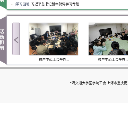
[
学习园地
]
习近平总书记新年贺词学习专题
生...
校产中心工会举办...
校产中心工会举办...
上海交通大学医学院工会 上海市重庆南路22