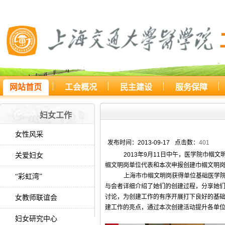
网站首页
工会概况
民主建设
服务保障
您所处的位置：
网站首页
>
妇女
妇女工作
女性风采
发布时间：2013-09-17
点击数：
401
2013年9月11日中午，医学院巾帼
关爱妇女
帼文明岗单位代表和本次申报创建巾帼文明
上海市巾帼文明岗获得单位基础医学院
“彩虹湾”
与会者详细介绍了她们的创建过程，分享她
讨论，为创建工作的有序开展打下良好的基础
女教师联谊会
建工作的亮点，通过本次创建活动提升各单
妇女研究中心