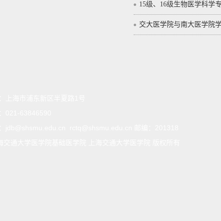
15级、16级生物医学科学
交大医学院与南大医学院学
：
上海市浦东新区半夏路1号
：
021-63846590
：
jdb@shsmu.edu.cn rctq@shsmu.edu.cn 邮编：201318
海交通大学医学院基础医学院 上海交通大学医学院 版权所有