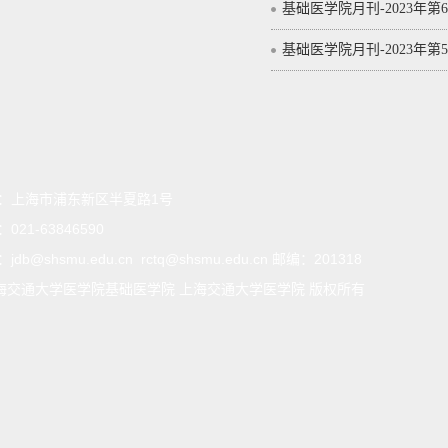
基础医学院月刊-2023年第6
基础医学院月刊-2023年第
：
上海市浦东新区半夏路1号
：
021-63846590
：
jdb@shsmu.edu.cn rctq@shsmu.edu.cn 邮编：201318
海交通大学医学院基础医学院 上海交通大学医学院 版权所有