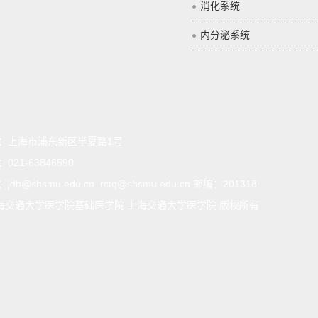
消化系统
内分泌系统
：
上海市浦东新区半夏路1号
：
021-63846590
：
jdb@shsmu.edu.cn rctq@shsmu.edu.cn 邮编：201318
海交通大学医学院基础医学院 上海交通大学医学院 版权所有