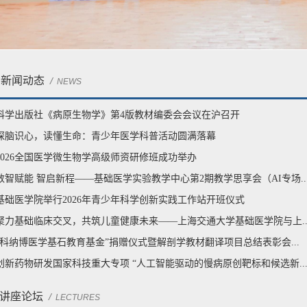
新闻动态
/
NEWS
科学出版社《病原生物学》第4版教材编委会会议在沪召开
探脑识心，读懂生命：青少年医学科普活动圆满落幕
2026全国医学微生物学高级师资研修班成功举办
数智赋能 智启新程——基础医学实验教学中心第2期教学思享会（AI专场..
基础医学院举行2026年青少年科学创新实践工作站开班仪式
聚力基础临床交叉，共筑儿童健康未来——上海交通大学基础医学院与上..
“科纳博医学基石教育基金”捐赠仪式暨解剖学教材翻译项目总结表彰会...
创新药物研发国家科技重大专项 “人工智能驱动的慢病原创靶标和候选新..
讲座论坛
/
LECTURES