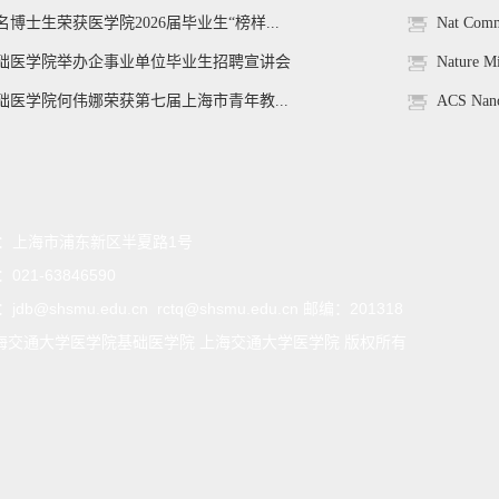
名博士生荣获医学院2026届毕业生“榜样...
Nat C
础医学院举办企事业单位毕业生招聘宣讲会
Nature 
础医学院何伟娜荣获第七届上海市青年教...
ACS N
：
上海市浦东新区半夏路1号
：
021-63846590
：
jdb@shsmu.edu.cn rctq@shsmu.edu.cn 邮编：201318
海交通大学医学院基础医学院 上海交通大学医学院 版权所有