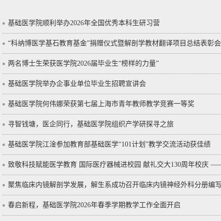
基础医学院顺利举办2026年全国优秀本科生研习营
“科纳博医学基石教育基金”捐赠仪式暨解剖学教材翻译项目总结表彰
两名博士生荣获医学院2026届毕业生“榜样的力量”
基础医学院举办企事业单位毕业生招聘宣讲会
基础医学院何伟娜荣获第七届上海市青年教师教学竞赛一等奖
寻智钱塘，医企同行，基础医学院组织产学研探寻之旅
基础医学院江淦参加教育部基础医学“101计划”教学交流活动获佳绩
致敬科技赋能医学教育 国际医疗器械进校园 献礼交大130周年校庆 ——
聚焦临床内镜解剖学发展，解生系成功召开临床内镜神经外科分册编
春启新程，基础医学院2026年春季学期教学工作全面开启