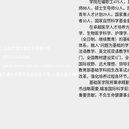
学院在编职工
人，
475
师
人，硕士生导师
人。
88
52
青年人才计划
人，国家重
29
者
人，国家自然科学基金
10
在卓越医学人才培养
学、生物医学科学、护理学
（全日制、继续教育）的基
体系
，融入
“问题为基础的学
：
上海市浦东新区半夏路1号
法语教学、
英文班双语教学
：
021-63846590
门
，
全国
教材建设奖
门
，全
1
国际视野、远大理想、领导
：
jdb@shsmu.edu.cn rctq@shsmu.edu.cn 邮编：201318
教育部基础学科招生改革试点
海交通大学医学院基础医学院 上海交通大学医学院 版权所有
改革
，
强化培养过程
各
环节
基础医学院将秉承精
市战略需要
瞄准国际科学前
,
重要贡献，不负生命健康事