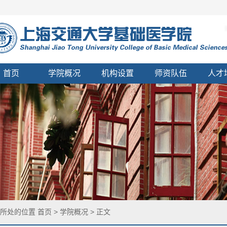
首页
学院概况
机构设置
师资队伍
人才
所处的位置
首页
>
学院概况
>
正文