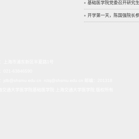
基础医学院党委召开研究
开学第一天，陈国强院长参
：
上海市浦东新区半夏路1号
：
021-63846590
：
jdb@shsmu.edu.cn rctq@shsmu.edu.cn 邮编：201318
海交通大学医学院基础医学院 上海交通大学医学院 版权所有