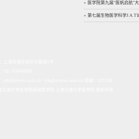
医学院第九届“医帆启航”
第七届生物医学科学J.A.
：
上海市浦东新区半夏路1号
：
021-63846590
：
jdb@shsmu.edu.cn rctq@shsmu.edu.cn 邮编：201318
海交通大学医学院基础医学院 上海交通大学医学院 版权所有