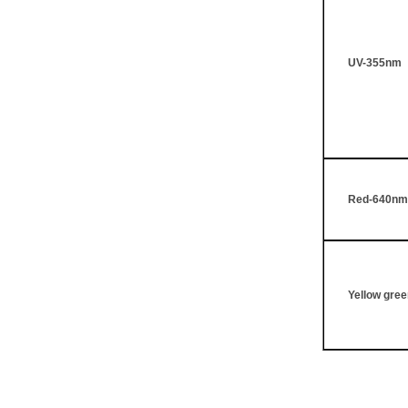
UV-355nm
Red-640nm
Yellow gre