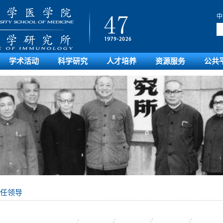
中
学术活动
科学研究
人才培养
资源服务
公共
任领导