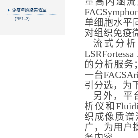
量高内涵流
FACSym
免疫与感染实验室
（BSL-2）
单细胞水平
对组织免疫
流式分析
LSRFortessa
的分析服务
一台
FACSAri
引分选，为
另外，平
析仪和
Flui
织成像质谱
广，为用户
务内容
。