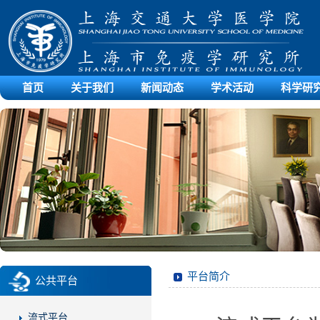
首页
关于我们
新闻动态
学术活动
科学研
平台简介
公共平台
流式平台