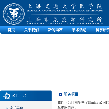
首页
关于我们
新闻动态
学术活动
科学研
服务项目
公共平台
我们平台目前配备了Illmina 公司的
单细胞测序；
流式平台