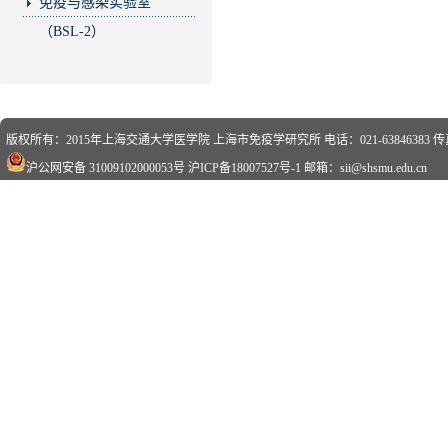
免疫与感染实验室
（BSL-2）
版权所有：2015年上海交通大学医学院 上海市免疫学研究所 电话：021-63846383 传真：0
沪公网安备 31009102000053号
沪ICP备18007527号-1
邮箱：sii@shsmu.edu.cn