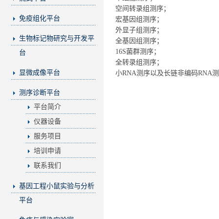
空间转录组测序；
免疫组化平台
宏基因组测序；
外显子组测序；
生物标记物研究与开发平
全基因组测序；
16S菌群测序；
台
全转录组测序；
显微成像平台
小RNA测序以及长链非编码RNA
测序诊断平台
平台简介
仪器设备
服务项目
培训申请
联系我们
基因工程小鼠实验与分析
平台