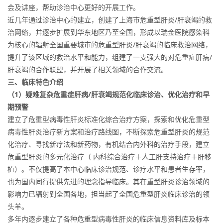
会及讲座，帮助诊治中心更好的开展工作。
近几年通过诊治中心的建立，创建了上海市危重型肝炎/肝衰竭的救
治网络，并逐步扩展到华东地区乃至全国，形成以瑞金医院感染科
为核心的辐射全国重要城市的危重型肝炎/肝衰竭的临床救治网络，
提升了该区域的救治水平和能力，组建了一支强大的对危重症肝病/
肝衰竭的合作联盟，并开展了相关领域的合作交流。
三、
临床特色介绍
（1）疑难复杂危重症肝病/肝衰竭规范化临床诊治、优化治疗和早
期预警
建立了危重型病毒性肝炎标准化综合治疗方案，探索和优化危重型
病毒性肝炎治疗新方案和治疗路线图，不断探索危重型肝炎的规范
化治疗、寻找新疗法和新药物，有机结合内外科的治疗手段，建立
危重型肝炎的多元化治疗（ 内科综合治疗＋人工肝支持治疗＋肝移
植）。不仅提高了本中心临床诊治规范、诊疗水平和患者生存率，
也为国内同行提供先进的理念指导临床。其在重型肝炎诊治领域的
影响力已辐射到全国各地，担当起了全国危重型肝炎临床诊治的领
头羊。
多年内逐步建立了各种危重型病毒性肝炎的临床信息资料库及标本