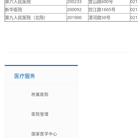
第六人民医院
200233
宜山路600号
021
新华医院
200092
控江路1665号
021
第九人民医院（北院）
201900
漠河路50号
021
医疗服务
附属医院
医院管理
国家医学中心