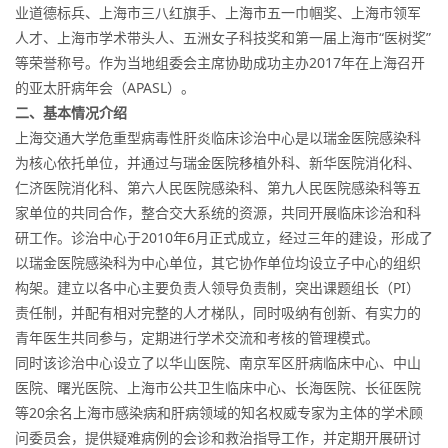
业道德标兵、上海市三八红旗手、上海市五一巾帼奖、上海市领军
人才、上海市学术带头人、五洲女子科技奖和第一届上海市“医树奖”
等荣誉称号。作为当地组委会主席协助成功主办2017年在上海召开
的亚太肝病年会（APASL）。
二、
基本情况介绍
上海交通大学危重型病毒性肝炎临床诊治中心是以瑞金医院感染科
为核心依托单位，并通过与瑞金医院移植外科、新华医院消化科、
仁济医院消化科、第六人民医院感染科、第九人民医院感染科等五
家单位的共同合作，整合交大系统的资源，共同开展临床诊治和科
研工作。诊治中心于2010年6月正式成立，经过三年的建设，形成了
以瑞金医院感染科为中心单位，其它协作单位均设立子中心的组织
构架。建立以各中心主要负责人领导负责制，突出课题组长（PI）
责任制，并配有相对完整的人才梯队，同时吸纳有创新、有实力的
青年医生共同参与，定期进行学术交流和考核的管理模式。
同时该诊治中心设立了以华山医院、南京军区肝病临床中心、中山
医院、曙光医院、上海市公共卫生临床中心、长海医院、长征医院
等20余名上海市感染病和肝病领域的知名权威专家为主体的学术顾
问委员会，提供疑难病例的会诊和救治指导工作，并定期开展研讨