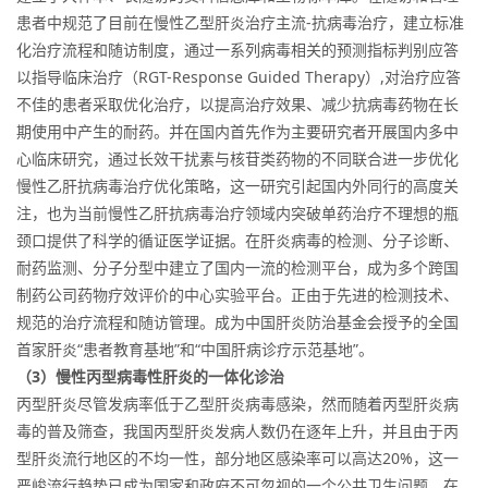
患者中规范了目前在慢性乙型肝炎治疗主流-抗病毒治疗，建立标准
化治疗流程和随访制度，通过一系列病毒相关的预测指标判别应答
以指导临床治疗（RGT-Response Guided Therapy）,对治疗应答
不佳的患者采取优化治疗，以提高治疗效果、减少抗病毒药物在长
期使用中产生的耐药。并在国内首先作为主要研究者开展国内多中
心临床研究，通过长效干扰素与核苷类药物的不同联合进一步优化
慢性乙肝抗病毒治疗优化策略，这一研究引起国内外同行的高度关
注，也为当前慢性乙肝抗病毒治疗领域内突破单药治疗不理想的瓶
颈口提供了科学的循证医学证据。在肝炎病毒的检测、分子诊断、
耐药监测、分子分型中建立了国内一流的检测平台，成为多个跨国
制药公司药物疗效评价的中心实验平台。正由于先进的检测技术、
规范的治疗流程和随访管理。成为中国肝炎防治基金会授予的全国
首家肝炎“患者教育基地”和“中国肝病诊疗示范基地”。
（3）慢性丙型病毒性肝炎的一体化诊治
丙型肝炎尽管发病率低于乙型肝炎病毒感染，然而随着丙型肝炎病
毒的普及筛查，我国丙型肝炎发病人数仍在逐年上升，并且由于丙
型肝炎流行地区的不均一性，部分地区感染率可以高达20%，这一
严峻流行趋势已成为国家和政府不可忽视的一个公共卫生问题。在