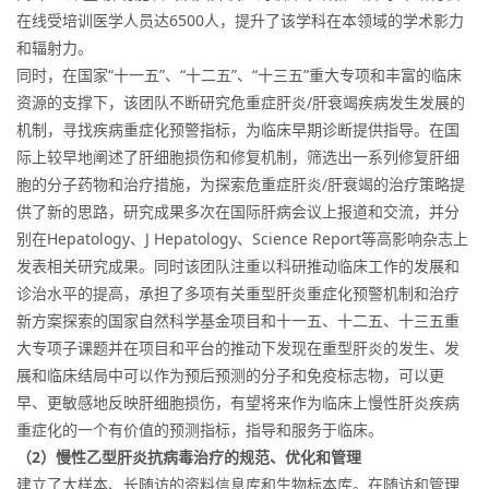
在线受培训医学人员达6500人，提升了该学科在本领域的学术影力
和辐射力。
同时，在国家“十一五”、“十二五”、“十三五”重大专项和丰富的临床
资源的支撑下，该团队不断研究危重症肝炎/肝衰竭疾病发生发展的
机制，寻找疾病重症化预警指标，为临床早期诊断提供指导。在国
际上较早地阐述了肝细胞损伤和修复机制，筛选出一系列修复肝细
胞的分子药物和治疗措施，为探索危重症肝炎/肝衰竭的治疗策略提
供了新的思路，研究成果多次在国际肝病会议上报道和交流，并分
别在Hepatology、J Hepatology、Science Report等高影响杂志上
发表相关研究成果。同时该团队注重以科研推动临床工作的发展和
诊治水平的提高，承担了多项有关重型肝炎重症化预警机制和治疗
新方案探索的国家自然科学基金项目和十一五、十二五、十三五重
大专项子课题并在项目和平台的推动下发现在重型肝炎的发生、发
展和临床结局中可以作为预后预测的分子和免疫标志物，可以更
早、更敏感地反映肝细胞损伤，有望将来作为临床上慢性肝炎疾病
重症化的一个有价值的预测指标，指导和服务于临床。
（2）慢性乙型肝炎抗病毒治疗的规范、优化和管理
建立了大样本、长随访的资料信息库和生物标本库。在随访和管理