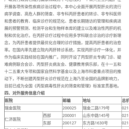
开展各项传染性疾病诊治过程中，本中心全面开展丙型肝炎的流行
病学调查、高危人群的筛查、非专科丙肝患者的转诊、非专科医师
和患者的教育、临床诊疗的规范化、患者长期随访的管理和疾病进
展的预警预测、检测平台和生物样本库的建立以及难治性丙肝的机
制和优化治疗。在丙肝诊疗过程中应用多学科联合诊治的诊疗新理
念，为丙肝患者提供最优化合理的诊疗措施，提高丙肝患者的治愈
率。在国内率先建立院内丙肝转诊系统，实现丙肝诊疗一体化，并
作为临床实践经验在国内推广。同时开设了丙型肝炎专病门诊、疑
难病例联合会诊、丙型肝炎病友会、健康教育俱乐部，在十一五和
十二五重大专项和国家自然科学基金以及上海市科委重点项目的推
动下，不断创建丙型肝炎诊疗规范在上海乃至全国的品牌影响力，
目前已成为全国《丙型病毒性肝炎的筛查和管理》标准宣贯基地。
四、
对外服务信息介绍
医院
邮编
地址
总
瑞金医院
200025
瑞金二路179号
021
西部
200001
山东中路145号
021
仁济医院
东部
200127
东方路1630号
021