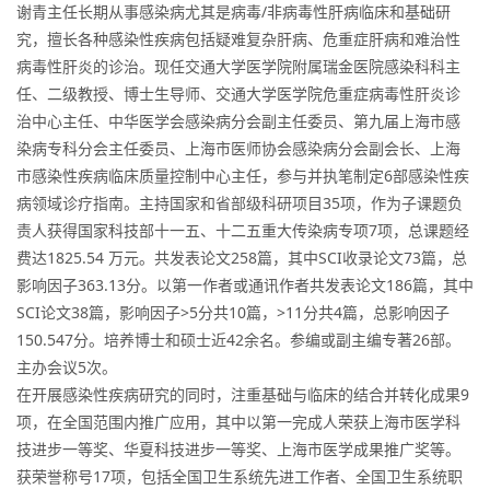
谢青主任长期从事感染病尤其是病毒/非病毒性肝病临床和基础研
究，擅长各种感染性疾病包括疑难复杂肝病、危重症肝病和难治性
病毒性肝炎的诊治。现任交通大学医学院附属瑞金医院感染科科主
任、二级教授、博士生导师、交通大学医学院危重症病毒性肝炎诊
治中心主任、中华医学会感染病分会副主任委员、第九届上海市感
染病专科分会主任委员、上海市医师协会感染病分会副会长、上海
市感染性疾病临床质量控制中心主任，参与并执笔制定6部感染性疾
病领域诊疗指南。主持国家和省部级科研项目35项，作为子课题负
责人获得国家科技部十一五、十二五重大传染病专项7项，总课题经
费达1825.54 万元。共发表论文258篇，其中SCI收录论文73篇，总
影响因子363.13分。以第一作者或通讯作者共发表论文186篇，其中
SCI论文38篇，影响因子>5分共10篇，>11分共4篇，总影响因子
150.547分。培养博士和硕士近42余名。参编或副主编专著26部。
主办会议5次。
在开展感染性疾病研究的同时，注重基础与临床的结合并转化成果9
项，在全国范围内推广应用，其中以第一完成人荣获上海市医学科
技进步一等奖、华夏科技进步一等奖、上海市医学成果推广奖等。
获荣誉称号17项，包括全国卫生系统先进工作者、全国卫生系统职