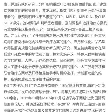
库，并进行队列研究，分析影响重型肝炎/肝衰竭预后的因素、建立
疾病重症化的预警体系，并发现预后指数（PI）对重型肝炎/肝衰竭
患者的生存预测明显优于已报道的CTP、MELD、MELD-Na及CLIF
SOFA评分，这对评估和判断患者预后、及时调整和选择治疗方案具
有重要的临床指导意义,这一研究结果多次在国际会议上报道和交
流。并以此进行了了多项临床新技术方法的建立和发展：①危重型
病毒性肝炎标准化内科综合治疗方案的建立、应用和优化。②乙型
病毒性肝炎规范化抗病毒治疗新方案的研究，确立抗病毒治疗在降
低重肝死亡率中的地位和价值，探索实施在这一特殊人群中抗病毒
治疗的时机、人群、治疗药物选择、耐药预防。③危重型病毒性肝
炎人工肝个体化治疗新方案和治疗路线图的建立、人工肝与肝移植
联合治疗方案以及肝移植最佳手术时机的选择、术前肝功能的维
护、疾病预后和风险评估体系的建立。
近5年内作为项目主办单位多次举办了国家继续教育培训班“肝功能
衰竭及其并发症的临床诊治新进展”，每年为该领域医护人员培训近
500余名，2015年10月和2016年12月成功举办了两期“上海国际高
峰肝病论坛”，并通过新媒体技术，在2016年举办的“上海国际肝病
高峰论坛”暨“肝功能衰竭及其并发症的临床诊治新进展”学术研讨会