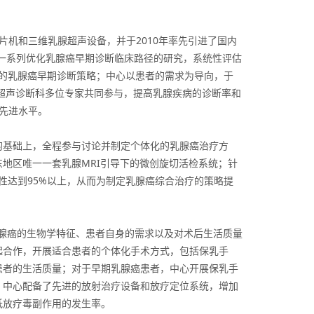
机和三维乳腺超声设备，并于2010年率先引进了国内
展一系列优化乳腺癌早期诊断临床路径的研究，系统性评估
优的乳腺癌早期诊断策略；中心以患者的需求为导向，于
及超声诊断科多位专家共同参与，提高乳腺疾病的诊断率和
际先进水平。
的基础上，全程参与讨论并制定个体化的乳腺癌治疗方
地区唯一一套乳腺MRI引导下的微创旋切活检系统；针
性达到95%以上，从而为制定乳腺癌综合治疗的策略提
乳腺癌的生物学特征、患者自身的需求以及对术后生活质量
起合作，开展适合患者的个体化手术方式，包括保乳手
高患者的生活质量；对于早期乳腺癌患者，中心开展保乳手
院；中心配备了先进的放射治疗设备和放疗定位系统，增加
低放疗毒副作用的发生率。