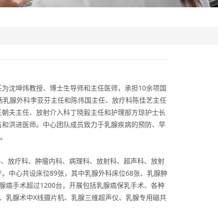
为沈坤炜教授、博士生导师和主任医师，承担10余项国
括乳腺外科李亚芬主任和陈伟国主任、放疗科陈佳艺主任
王朝夫主任、放射介入科丁晓毅主任和护理部方琼护士长
吉和洪进医师。中心团队成员致力于乳腺疾病的预防、早
篇。
科、放疗科、肿瘤内科、病理科、放射科、超声科、放射
。中心共设床位89张，其中乳腺外科床位68张、乳腺肿
乳腺癌手术超过1200台，开展包括乳腺癌保乳手术、各种
、乳腺术中X线摄片机、乳腺三维超声仪、乳腺专用磁共