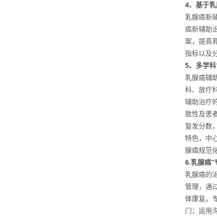
4
、基于乳
乳腺癌新
癌新辅助
案，提高
指标以及
5
、多学科
乳腺癌辅
科、放疗
辅助治疗
致性及患者
复发分数
特色，中
腺癌规范
6.
乳腺癌“
乳腺癌的
管理，通
体康复。
门；运用