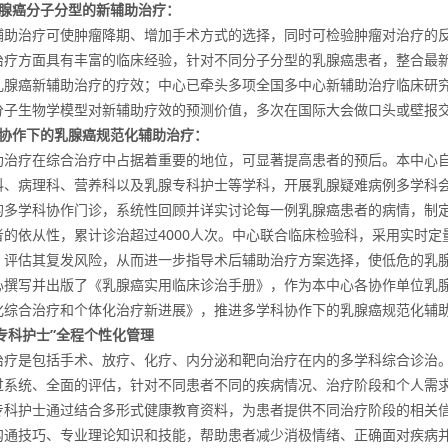
腺癌分子分型的新辅助治疗：
辅助治疗可使肿瘤降期、增加手术方式的选择，同时可检验肿瘤对治疗的
治疗方面具有丰富的临床经验，针对不同分子分型的乳腺癌患者，整合最
乳腺癌新辅助治疗的疗效；中心已牵头多项全国多中心新辅助治疗临床研究
分子生物学模型对新辅助疗效的预测价值，多次在国际大会做口头或壁报
协作下的乳腺癌规范化辅助治疗：
助治疗在综合治疗中占据着重要的地位，可显著提高患者的预后。本中心
科、病理科、营养科以及乳腺专科护士等学科，开展乳腺疑难病例多学科会诊
的多学科协作门诊，系统性回顾并详实讨论每一例乳腺癌患者的病情，制
的依从性，累计诊治超过4000人次。中心联合临床检验科，采用实时定量PC
，评估其复发风险，从而进一步指导术后辅助治疗方案选择，使低危的乳
心撰写并出版了《乳腺癌实用临床诊治手册》，作为本中心各协作单位乳
化综合治疗和个体化治疗新进展》，推进多学科协作下的乳腺癌规范化辅
专科护士”全程个性化管理
治疗是包括手术、放疗、化疗、内分泌和靶向治疗在内的多学科综合诊治。
过系统、全面的评估，针对不同患者不同的疾病情况、治疗阶段和个人需
专科护士通过结合多形式健康教育资料，为患者提供不同治疗阶段的相关
沟通技巧、专业理论知识和技能，帮助患者减少消极情绪、正确面对疾病