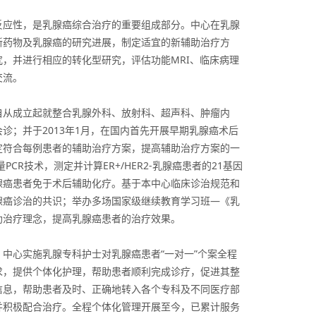
反应性，是乳腺癌综合治疗的重要组成部分。中心在乳腺
新药物及乳腺癌的研究进展，制定适宜的新辅助治疗方
，并进行相应的转化型研究，评估功能MRI、临床病理
交流。
自从成立起就整合乳腺外科、放射科、超声科、肿瘤内
；并于2013年1月，在国内首先开展早期乳腺癌术后
定符合每例患者的辅助治疗方案，提高辅助治疗方案的一
R技术，测定并计算ER+/HER2-乳腺癌患者的21基因
腺癌患者免于术后辅助化疗。基于本中心临床诊治规范和
腺癌诊治的共识；举办多场国家级继续教育学习班—《乳
助治疗理念，提高乳腺癌患者的治疗效果。
中心实施乳腺专科护士对乳腺癌患者“一对一”个案全程
求，提供个体化护理，帮助患者顺利完成诊疗，促进其整
信息，帮助患者及时、正确地转入各个专科及不同医疗部
并积极配合治疗。全程个体化管理开展至今，已累计服务