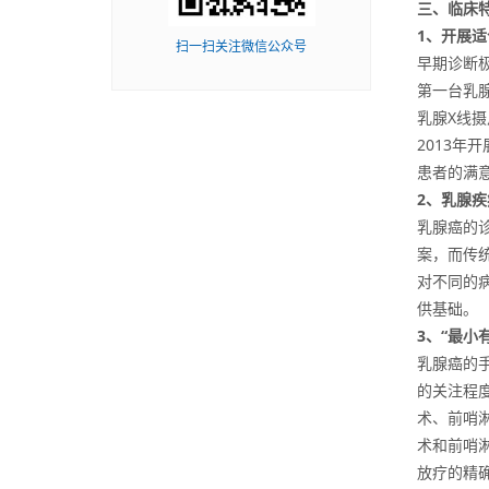
三、临床
1
、开展适
扫一扫关注微信公众号
早期诊断
第一台乳
乳腺X线
2013
患者的满
2
、乳腺疾
乳腺癌的
案，而传
对不同的
供基础。
3
、“最小
乳腺癌的
的关注程
术、前哨
术和前哨
放疗的精