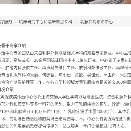
疗服务
临床研究中心和临床重点专科
乳腺疾病诊治中心
及骨干专家介绍
诊治中心专家团队由来自乳腺外科以及相关学科的知名专家组成。中心主任
级课题，牵头或参与20余项国际或国内多中心临床研究。中心骨干专家包
任、肿瘤内科张俊主任、超声科詹维伟主任、放射科柴维敏主任、病理科
也包括乳腺外科的朱丽、何建蓉、陈小松、黄欧、吴佳毅、高卫奇、朱思
综合治疗以及护理等工作，在各自学科领域发表乳腺疾病相关论文300余
情况介绍
医院乳腺疾病诊治中心依托上海交通大学医学院以及瑞金医院，整合乳腺外
整形外科和康复科等多学科群的优势，致力于乳腺疾病的预防、诊断与治疗
10张和乳腺癌日间化疗床位11张。年乳腺疾病手术量4000余台，其中
手术、前哨淋巴结活检和腋窝淋巴结清扫等手术。中心拥有乳腺X线摄片机
为就诊的乳腺疾病患者提供便捷的一站式服务，年门诊量超过12万人次。