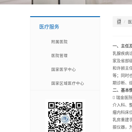
医
医疗服务
附属医院
一、主任
乳腺疾病
医院管理
家及省部
和许赪主
国家医学中心
等；同时
期诊断、
国家区域医疗中心
二、基本
 瑞金
介入科、
瘤内科床位
乳房重建
振仪器，