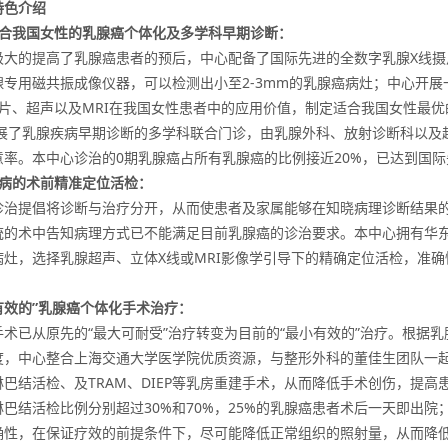
特色介绍
合我国女性的乳腺癌个体化及多学科早期诊断：
极大的提高了乳腺癌患者的预后，中心配备了国际先进的全数字乳腺X线摄片
腺专用磁共振成像仪器，可以检测出小至2-3mm的乳腺癌病灶；中心开
摄片、超声以及MRI在我国女性患者中的应用价值，制定适合我国女性最
年开展了乳腺疾病早期诊断的多学科联合门诊，由乳腺外科、放射诊断科以
意率。本中心诊治的0期乳腺癌占所有乳腺癌的比例接近20%，已达到国
病的术前精准定位活检：
诊治提倡将诊断与治疗分开，从而使患者及家属能够在知晓病理诊断结果
统的术中告知病理方式已不能满足目前乳腺癌的诊治要求。本中心拥有华东
病灶，选择乳腺超声、立体X线或MRI影像学引导下的精确定位活检，准确
有效的”乳腺癌个体化手术治疗：
手术已从原先的“最大可耐受”治疗转变为目前的“最小有效的”治疗。根据
度，中心整合上海交通大学医学院优质资源，与整形外科的董佳生团队一
淋巴结活检、及TRAM、DIEP等乳房重建手术，从而降低手术创伤，提
淋巴结活检比例分别超过30%和70%，25%的乳腺癌患者术后一天即出
确性，在保证疗效的前提条件下，尽可能降低正常组织的照射量，从而降