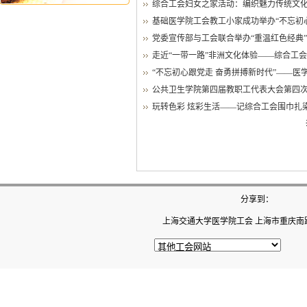
综合工会妇女之家活动：编织魅力传统文化—
基础医学院工会教工小家成功举办“不忘初心颂
党委宣传部与工会联合举办“重温红色经典
走近“一带一路”非洲文化体验——综合工会教
“不忘初心跟党走 奋勇拼搏新时代”——医学
公共卫生学院第四届教职工代表大会第四
玩转色彩 炫彩生活——记综合工会围巾扎染
分享到：
上海交通大学医学院工会 上海市重庆南路22