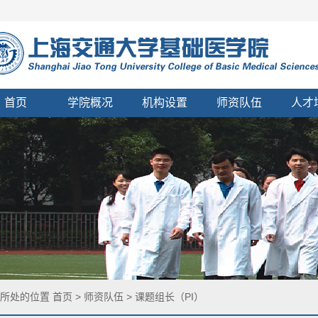
首页
学院概况
机构设置
师资队伍
人才
您所处的位置
首页
>
师资队伍
>
课题组长（PI）