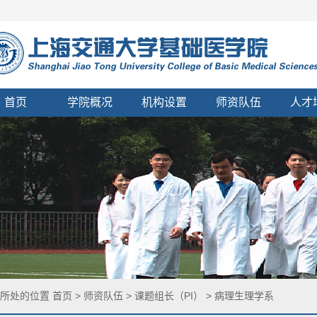
首页
学院概况
机构设置
师资队伍
人才
您所处的位置
首页
>
师资队伍
>
课题组长（PI）
>
病理生理学系